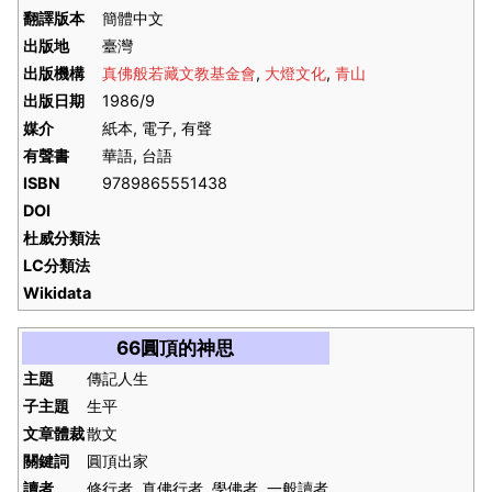
翻譯版本
簡體中文
出版地
臺灣
出版機構
真佛般若藏文教基金會
,
大燈文化
,
青山
出版日期
1986/9
媒介
紙本, 電子, 有聲
有聲書
華語, 台語
ISBN
9789865551438
DOI
杜威分類法
LC分類法
Wikidata
66圓頂的神思
主題
傳記人生
子主題
生平
文章體裁
散文
關鍵詞
圓頂出家
讀者
修行者, 真佛行者, 學佛者, 一般讀者