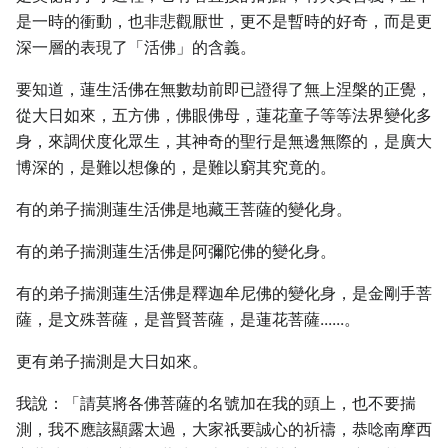
是一時的衝動，也非悲觀厭世，更不是暫時的好奇，而是更
深一層的表現了「活佛」的含義。
要知道，蓮生活佛在無數劫前即已證得了無上涅槃的正覺，
從大日如來，五方佛，佛眼佛母，蓮花童子等等法界變化多
身，來調伏度化眾生，其神奇的聖行是無邊無際的，是廣大
博深的，是難以想像的，是難以窮其究竟的。
有的弟子揣測蓮生活佛是地藏王菩薩的變化身。
有的弟子揣測蓮生活佛是阿彌陀佛的變化身。
有的弟子揣測蓮生活佛是釋迦牟尼佛的變化身，是金剛手菩
薩，是文殊菩薩，是普賢菩薩，是蓮花菩薩......。
更有弟子揣測是大日如來。
我說：「請莫將各佛菩薩的名號加在我的頭上，也不要揣
測，我不應該顯露太過，大家祇要誠心的祈禱，恭唸南摩西