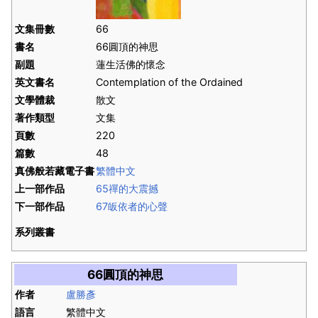
文集冊數
66
書名
66圓頂的神思
副題
蓮生活佛的懷念
英文書名
Contemplation of the Ordained
文學體裁
散文
著作類型
文集
頁數
220
篇數
48
真佛般若藏電子書
繁體中文
上一部作品
65禪的大震撼
下一部作品
67皈依者的心聲
系列叢書
66圓頂的神思
作者
盧勝彥
語言
繁體中文