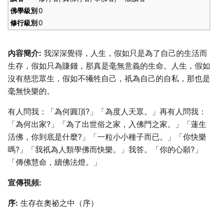
佛學級別
0
修行級別
0
內容簡介:
我深深覺得，人生，假如只是為了自己的生活而
生存，假如只為賺錢，那真是毫無意義的生命。人生，假如
沒有慈悲眾生，假如不犧牲自己，祇為自己的自私，那也是
毫無快樂的。
有人問我：「為何圓頂?」「為度人天眾。」再有人問我：
「為何出家?」「為了出世俗之家，入佛門之家。」「蓮生
活佛，你到底是什麼?」「一粒小小種子而已。」「你快樂
嗎?」「我祇為人類學佛而快樂。」我答。「你的心願?」
「傳佛慧命，續佛法燈。」
宣傳視頻:
序:
生存在奧祕之中（序）