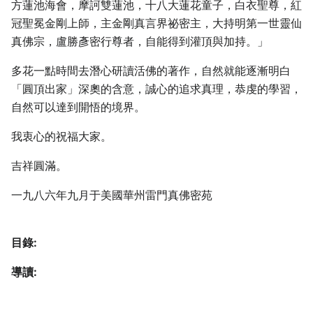
方蓮池海會，摩訶雙蓮池，十八大蓮花童子，白衣聖尊，紅
冠聖冕金剛上師，主金剛真言界祕密主，大持明第一世靈仙
真佛宗，盧勝彥密行尊者，自能得到灌頂與加持。」
多花一點時間去潛心研讀活佛的著作，自然就能逐漸明白
「圓頂出家」深奧的含意，誠心的追求真理，恭虔的學習，
自然可以達到開悟的境界。
我衷心的祝福大家。
吉祥圓滿。
一九八六年九月于美國華州雷門真佛密苑
目錄:
導讀: