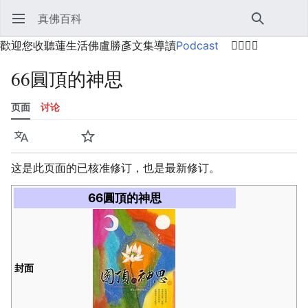
真佛百科
打开主菜单
搜索
用户菜单
歡迎您收聽蓮生活佛盧勝彥文集導讀
Podcast
🙋‍♂️🙋‍♀️
66圓頂的神思
页面
讨论
语言
监视
历史
编辑
更多
这是此页面的已核准修订，也是最新修订。
66圓頂的神思
封面