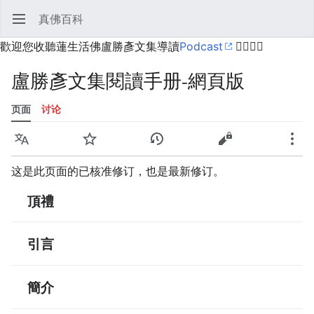
真佛百科
打开主菜单
搜索
用户菜单
歡迎您收聽蓮生活佛盧勝彥文集導讀
Podcast
🙋‍♂️🙋‍♀️
盧勝彥文集閱讀手册-網頁版
页面
讨论
语言
监视
历史
编辑
更多
这是此页面的已核准修订，也是最新修订。
頂禮
引言
簡介