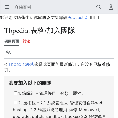
真佛百科
打开主菜单
搜索
用户菜单
歡迎您收聽蓮生活佛盧勝彥文集導讀
Podcast
🙋‍♂️🙋‍♀️
Tbpedia
:
表格/加入團隊
项目页面
讨论
语言
监视
历史
编辑
更多
<
Tbpedia:表格
这是此页面的最新修订，它没有已核准修
订。
我要加入以下的團隊
1. 編輯組 - 管理條目，分類，屬性。
2. 技術組 - 2.1 系統管理員-管理真佛百科web
hosting, 2.2 維基系統管理員-維修 Mediawiki,
upgrade, patch, sandbox, backup 2.3 帳號管理