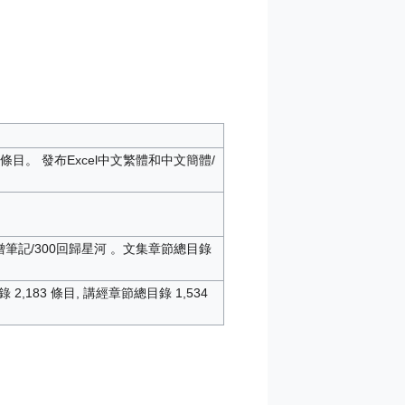
 條目。 發布Excel中文繁體和中文簡體/
僧筆記/300回歸星河 。文集章節總目錄
183 條目, 講經章節總目錄 1,534