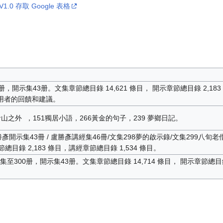
0 存取 Google 表格
，開示集43册。文集章節總目錄 14,621 條目， 開示章節總目錄 2,183
集使用者的回饋和建議。
山之外 ，151獨居小語，266黃金的句子，239 夢鄉日記。
彥開示集43冊 / 盧勝彥講經集46冊/文集298夢的啟示錄/文集299八旬老
章節總目錄 2,183 條目，講經章節總目錄 1,534 條目。
300册，開示集43册。文集章節總目錄 14,714 條目， 開示章節總目錄 2,