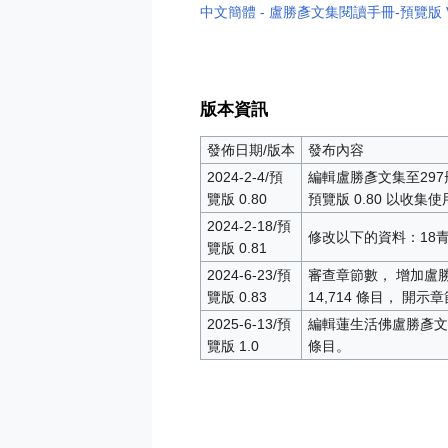
中文簡體 - 盧勝彥文集閱讀手冊-預覽版 V1.
版本資訊
發佈日期/版本
發布內容
2024-2-4/預
編輯盧勝彥文集至297册
覽版 0.80
預覽版 0.80 以收
2024-2-18/預
修改以下的資料：18青
覽版 0.81
2024-6-23/預
審查章節數， 增加盧勝
覽版 0.83
14,714 條目， 開示
2025-6-13/預
編輯蓮生活佛盧勝彥文集至
覽版 1.0
條目。