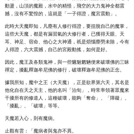
動盪，山頂的魔殿，水中的精怪，飛空的大力鬼神全都震
撼，沒有不驚惶的，這就是「一子得證，魔宮震動」。
此時大天魔即知，凡塵有人修行得證，要扭脫自己的魔掌，
這些大天魔，都是有漏習氣的大修行者，已獲得天眼、天
耳、神足、宿命、他心之大神通，祇是煩惱塵勞未除，今有
人得證，六大震撼，自己的宮殿動搖，如何是好。
因此，魔王及各類鬼神，與一些魑魅魍魎便來破壞佛的三昧
禪定，擾亂釋迦牟尼佛的修行，破壞釋迦牟尼佛的正念。
據我所知，魔中之王（大天魔），正是欲界第六天，其名是
他化自在天之天主，他的名叫「泊旬」，時常率領著眾魔來
干擾所有的修道人，這種破壞，能夠「奪命」、「障礙」、
「擾亂」、「破壞」等等。
天魔若入心，則有魔病。
止觀有雲：「魔病者與鬼亦不異。