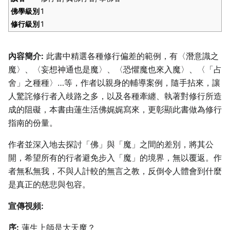
佛學級別
1
修行級別
1
內容簡介:
此書中精選各種修行偏差的範例，有〈潛意識之
魔〉、〈妄想神通也是魔〉、〈恐懼魔也來入魔〉、〈「占
舍」之種種〉…等，作者以親身的輔導案例，隨手拈來，讓
人驚詫修行者入歧路之多，以及各種牽纏、執著對修行所造
成的阻礙，本書由蓮生活佛娓娓寫來，更彰顯此書做為修行
指南的份量。
作者並深入地去探討「佛」與「魔」之間的差別，將其公
開，希望所有的行者避免步入「魔」的境界，無以覆返。作
者無私無我，不與人計較的無言之教，反倒令人體會到什麼
是真正的慈悲與包容。
宣傳視頻:
序:
蓮生上師是大天魔？