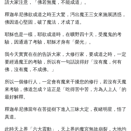
請大家注意，「佛若無魔，不能成道」。
釋迦牟尼佛欲成道之時王大驚，沔出魔王三女來施展誘惑，
佛因道心堅固，破了魔法，才成了道。
耶穌也是一樣，耶欲成道時，在曠野四十天，受魔鬼的考
驗，因通過了考驗，耶穌才身有「榮光」。
我今天實實在在的告訴大家，大修行家，要成道之時，一定
要經過魔王的考驗，所以有一句話說得好「沒有魔，何有
佛，沒有魔，不成佛。」
所以一個修行人，一定會有魔來干擾您的修行，若沒有天魔
來考驗，佛道怎成？這正是「吃得苦中苦，方為人上人「的
最好解釋。
釋迦牟尼佛當年在菩提樹下進入三昧大定，夜睹明星，悟了
真道。
此時天上界「六大震動」，天上界的魔宮無故崩裂，大地均