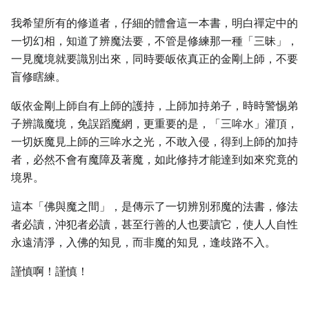
我希望所有的修道者，仔細的體會這一本書，明白禪定中的
一切幻相，知道了辨魔法要，不管是修練那一種「三昧」，
一見魔境就要識別出來，同時要皈依真正的金剛上師，不要
盲修瞎練。
皈依金剛上師自有上師的護持，上師加持弟子，時時警惕弟
子辨識魔境，免誤蹈魔網，更重要的是，「三哞水」灌頂，
一切妖魔見上師的三哞水之光，不敢入侵，得到上師的加持
者，必然不會有魔障及著魔，如此修持才能達到如來究竟的
境界。
這本「佛與魔之間」，是傳示了一切辨別邪魔的法書，修法
者必讀，沖犯者必讀，甚至行善的人也要讀它，使人人自性
永遠清淨，入佛的知見，而非魔的知見，逢歧路不入。
謹慎啊！謹慎！