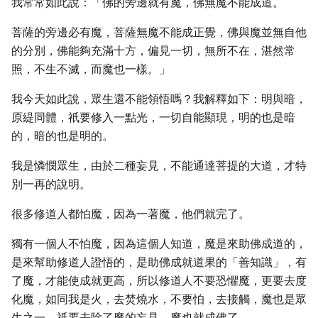
我常常如此說：「佛的旁邊就有魔，佛無魔不能成道。
菩薩的旁邊必有魔，菩薩無魔不能成正覺，佛與魔並無自他
的分別，佛能夠充滿十方，偏見一切，無所不在，湛然常
照，不生不滅，而魔也一樣。」
我今天如此說，眾生還不能領悟嗎？我解釋如下：明與暗，
原緹同體，祇要修入一點光，一切自能顯現，明的也是暗
的，暗的也是明的。
我是憐憫眾生，由於二種妄見，不能通達菩提的大道，才特
別一再的說明。
很多修道人都怕魔，因為一著魔，他們就完了。
獨有一個人不怕魔，因為這個人知道，魔是來助佛成道的，
是來幫助修道人證悟的，是助佛成就道果的「善知識」，有
了魔，才能使成就更高，所以修道人不要恐懼魔，更要去度
化魔，如同我是火，去焚燒水，不要怕，去接觸，魔也是眾
生之一，祇要去除了魔的妄見，魔也就成佛了。