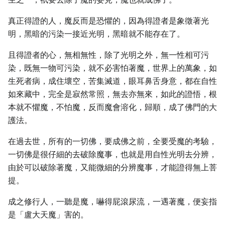
真正得證的人，魔反而是恐懼的，因為得證者是象徵著光
明，黑暗的污染一接近光明，黑暗就不能存在了。
且得證者的心，無相無性，除了光明之外，無一性相可污
染，既無一物可污染，就不必害怕著魔，世界上的萬象，如
生死者病，成住壞空，苦集滅道，眼耳鼻舌身意，都在自性
如來藏中，完全是寂然常照，無去亦無來，如此的證悟，根
本就不懼魔，不怕魔，反而魔會溶化，歸順，成了佛門的大
護法。
在過去世，所有的一切佛，要成佛之前，全要受魔的考驗，
一切佛是很仔細的去破除魔事，也就是用自性光明去分辨，
由於可以破除著魔，又能微細的分辨魔事，才能證得無上菩
提。
成之修行人，一聽是魔，嚇得屁滾尿流，一遇著魔，便妄指
是「盧大天魔」害的。