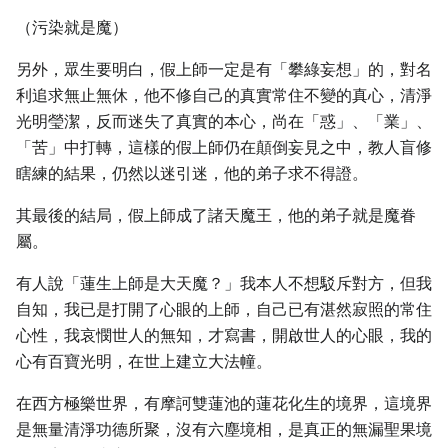
（污染就是魔）
另外，眾生要明白，假上師一定是有「攀綠妄想」的，對名
利追求無止無休，他不修自己的真實常住不變的真心，清淨
光明瑩潔，反而迷失了真實的本心，尚在「惑」、「業」、
「苦」中打轉，這樣的假上師仍在顛倒妄見之中，教人盲修
瞎練的結果，仍然以迷引迷，他的弟子求不得證。
其最後的結局，假上師成了諸天魔王，他的弟子就是魔眷
屬。
有人說「蓮生上師是大天魔？」我本人不想駁斥對方，但我
自知，我已是打開了心眼的上師，自己已有湛然寂照的常住
心性，我哀憫世人的無知，才寫書，開啟世人的心眼，我的
心有百寶光明，在世上建立大法幢。
在西方極樂世界，有摩訶雙蓮池的蓮花化生的境界，這境界
是無量清淨功德所聚，沒有六塵境相，是真正的無漏聖果境