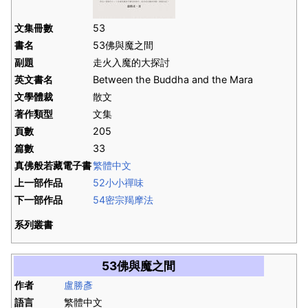
文集冊數
53
書名
53佛與魔之間
副題
走火入魔的大探討
英文書名
Between the Buddha and the Mara
文學體裁
散文
著作類型
文集
頁數
205
篇數
33
真佛般若藏電子書
繁體中文
上一部作品
52小小禪味
下一部作品
54密宗羯摩法
系列叢書
53佛與魔之間
作者
盧勝彥
語言
繁體中文