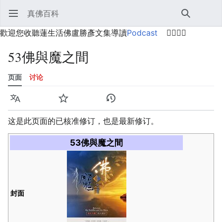
真佛百科
打开主菜单
搜索
用户菜单
歡迎您收聽蓮生活佛盧勝彥文集導讀
Podcast
🙋‍♂️🙋‍♀️
53佛與魔之間
页面
讨论
语言
监视
历史
编辑
更多
这是此页面的已核准修订，也是最新修订。
53佛與魔之間
封面