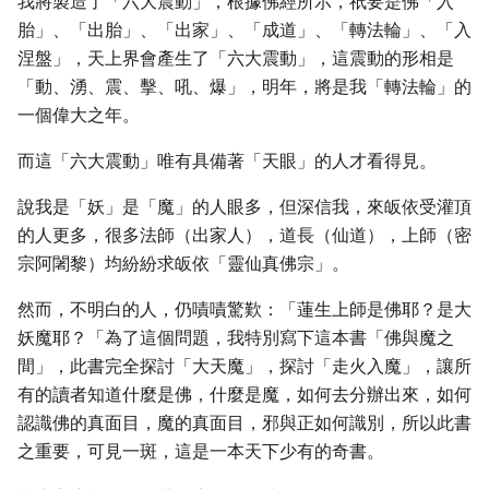
我將製造了「六大震動」，根據佛經所示，祇要是佛「入
胎」、「出胎」、「出家」、「成道」、「轉法輪」、「入
涅盤」，天上界會產生了「六大震動」，這震動的形相是
「動、湧、震、擊、吼、爆」，明年，將是我「轉法輪」的
一個偉大之年。
而這「六大震動」唯有具備著「天眼」的人才看得見。
說我是「妖」是「魔」的人眼多，但深信我，來皈依受灌頂
的人更多，很多法師（出家人），道長（仙道），上師（密
宗阿闍黎）均紛紛求皈依「靈仙真佛宗」。
然而，不明白的人，仍嘖嘖驚歎：「蓮生上師是佛耶？是大
妖魔耶？「為了這個問題，我特別寫下這本書「佛與魔之
間」，此書完全探討「大天魔」，探討「走火入魔」，讓所
有的讀者知道什麼是佛，什麼是魔，如何去分辦出來，如何
認識佛的真面目，魔的真面目，邪與正如何識別，所以此書
之重要，可見一斑，這是一本天下少有的奇書。