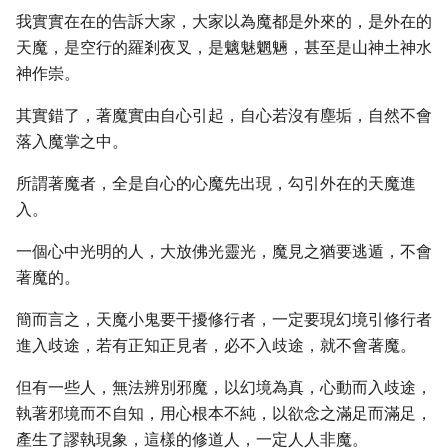
我實實在在的告訴大家，大家以為魔都是外來的，是外在的
天魔，是空行的羅剎夜叉，是魑魅魍魎，甚至是山神土神水
神作崇。
其實錯了，著魔實由自心引起，自心若沒有塵垢，自然不會
落入魔掌之中。
所謂著魔者，全是自心的心魔先出現，勾引外在的天魔進
入。
一個心中光明的人，大放佛光靈光，魔見之猶要逃遁，不會
著魔的。
簡而言之，天魔小鬼要干擾修行者，一定要現幻境引修行者
進入歧途，若有正知正見者，必不入歧途，就不會著魔。
但有一些人，無法辨別邪魔，以幻境為真，心動而入歧途，
執著邪境而不自知，用心根本不純，以欲念之滿足而滿足，
產生了謬執現象，這樣的修道人，一定人人非魔。