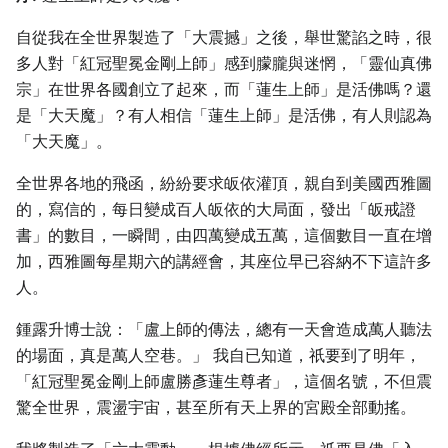
自從我在全世界製造了「大震撼」之後，舉世驚諂之時，很
多人對「紅冠聖冕金剛上師」感到朦朧與迷惘，「靈仙真佛
宗」在世界各國創立了起來，而「蓮生上師」是活佛嗎？還
是「大天魔」？有人相信「蓮生上師」是活佛，有人則認為
「大天魔」。
全世界各地的飛函，紛紛要求皈依灌頂，親自到美國西雅圖
的，寫信的，每日變成百人皈依的大局面，發出「皈戒證
書」的數目，一瞬間，由四萬變成五萬，這個數目一直在增
加，西雅圖每星期六的講經會，其座位早已容納不下這許多
人。
鍾露升博士說：「盧上師的傳法，總有一天會造成萬人聽法
的場面，真是萬人空巷。」 我自已知道，祇要到了明年，
「紅冠聖冕金剛上師盧勝彥蓮生尊者」，這個名號，不但震
驚全世界，震盪宇宙，甚至所有天上界的宮殿全部動搖。