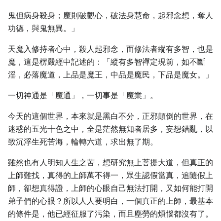
鬼但病身殺身；魔則破觀心，破法身慧命，起邪念想，奪人
功德，與鬼無異。」
天魔入修持者心中，殺人起邪念，而修法者縱有多智，也是
魔，這是楞嚴經中記述的：「縱有多智禪定現前，如不斷
淫，必落魔道，上品是魔王，中品是魔民，下品是魔女。」
一切神通是「魔通」，一切事是「魔業」。
今天的這個世界，本來就是黑白不分，正邪顛倒的世界，在
迷惑的五光十色之中，全是茫然無知者居多，妄想錯亂，以
致沉浮生死苦海，輪轉六道，求出無了期。
雖然也有人明知人生之苦，想研究無上菩提大道，但真正的
上師難找，真得的上師萬不得一，眾生認假當真，追隨假上
師，卻想真得證，上師的心眼自己無法打開，又如何能打開
弟子們的心眼？所以人人要明白，一個真正的上師，最基本
的條件是，他已經征服了污染，而且塵勞的煩惱都沒有了。