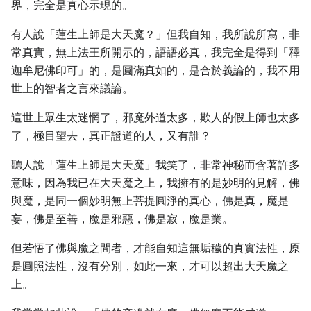
界，完全是真心示現的。
有人說「蓮生上師是大天魔？」但我自知，我所說所寫，非
常真實，無上法王所開示的，語語必真，我完全是得到「釋
迦牟尼佛印可」的，是圓滿真如的，是合於義論的，我不用
世上的智者之言來議論。
這世上眾生太迷惘了，邪魔外道太多，欺人的假上師也太多
了，極目望去，真正證道的人，又有誰？
聽人說「蓮生上師是大天魔」我笑了，非常神秘而含著許多
意味，因為我已在大天魔之上，我擁有的是妙明的見解，佛
與魔，是同一個妙明無上菩提圓淨的真心，佛是真，魔是
妄，佛是至善，魔是邪惡，佛是寂，魔是業。
但若悟了佛與魔之間者，才能自知這無垢穢的真實法性，原
是圓照法性，沒有分別，如此一來，才可以超出大天魔之
上。