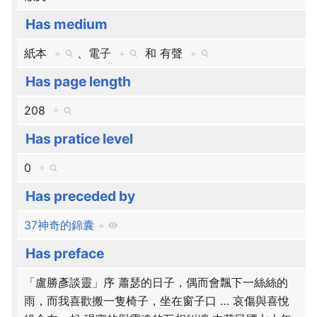
Has medium
紙本
+
、​
電子
+
和
有聲
+
Has page length
208
+
Has pratice level
0
+
Has preceded by
37神奇的錦囊
+
Has preface
「盧勝彥談靈」序 蕭瑟的日子，偶而會飄下一絲絲的
雨，而我喜歡搬一隻椅子，坐在窗子口
…
哀傷與喜悅