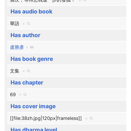
Has audio book
華語
+
Has author
盧勝彥
+
Has book genre
文集
+
Has chapter
69
+
Has cover image
[[file:38zh.jpg|120px|frameless]]
+
Has dharma level