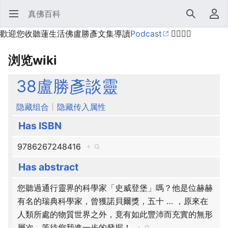
真佛百科
打开主菜单
搜索
用户菜单
歡迎您收聽蓮生活佛盧勝彥文集導讀
Podcast
🙋‍♂️🙋‍♀️
浏览wiki
38盧勝彥談靈
隐藏组合
隐藏传入属性
Has ISBN
9786267248416
+
Has abstract
您聽過通行靈界的科學家「史威登堡」嗎？他是位赫赫
有名的瑞典科學家，曾獲諾貝爾獎，五十
…
，原來在
人類所處的物質世界之外，竟有如此豐沛而充實的無形
層次，等待您我進一步的發掘！
+