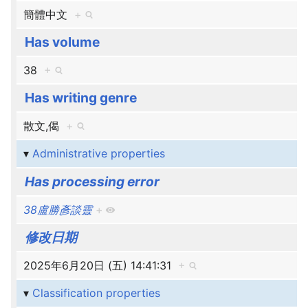
簡體中文
+
Has volume
38
+
Has writing genre
散文,偈
+
Administrative properties
Has processing error
38盧勝彥談靈
+
修改日期
2025年6月20日 (五) 14:41:31
+
Classification properties