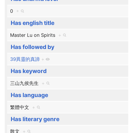
0
+
Has english title
Master Lu on Spirits
+
Has followed by
39異靈的真諦
+
Has keyword
三山九侯先生
+
Has language
繁體中文
+
Has literary genre
散文
+