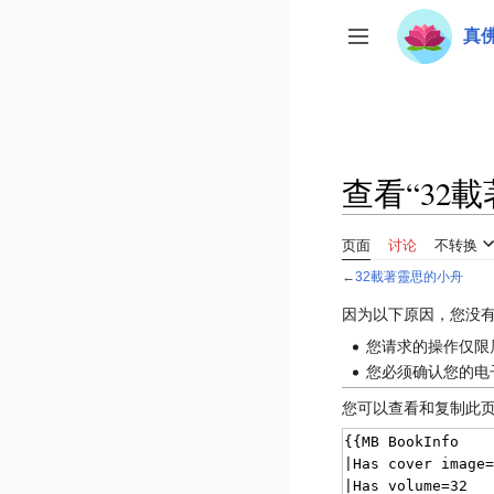
跳
真
转
开关侧边栏
到
内
容
查看“32
页面
讨论
不转换
←
32載著靈思的小舟
因为以下原因，您没
您请求的操作仅限属于
您必须确认您的电
您可以查看和复制此