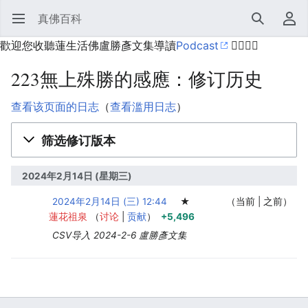
真佛百科
打开主菜单
搜索
用户菜单
歡迎您收聽蓮生活佛盧勝彥文集導讀
Podcast
🙋‍♂️🙋‍♀️
223無上殊勝的感應：修订历史
查看该页面的日志
（
查看滥用日志
）
筛选修订版本
2024年2月14日 (星期三)
2024年2月14日 (三) 12:44
‎
‎
‎
★
当前
之前
蓮花祖泉
讨论
贡献
+5,496
CSV导入 2024-2-6 盧勝彥文集