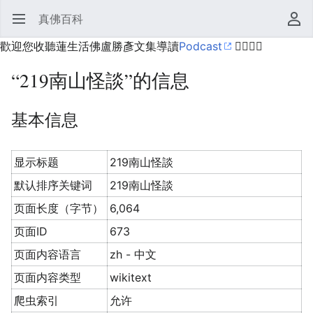
真佛百科
打开主菜单
搜索
用户菜单
歡迎您收聽蓮生活佛盧勝彥文集導讀
Podcast
🙋‍♂️🙋‍♀️
“219南山怪談”的信息
基本信息
显示标题
219南山怪談
默认排序关键词
219南山怪談
页面长度（字节）
6,064
页面ID
673
页面内容语言
zh - 中文
页面内容类型
wikitext
爬虫索引
允许