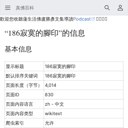
真佛百科
打开主菜单
搜索
用户菜单
歡迎您收聽蓮生活佛盧勝彥文集導讀
Podcast
🙋‍♂️🙋‍♀️
“186寂寞的腳印”的信息
基本信息
显示标题
186寂寞的腳印
默认排序关键词
186寂寞的腳印
页面长度（字节）
4,014
页面ID
830
页面内容语言
zh - 中文
页面内容类型
wikitext
爬虫索引
允许