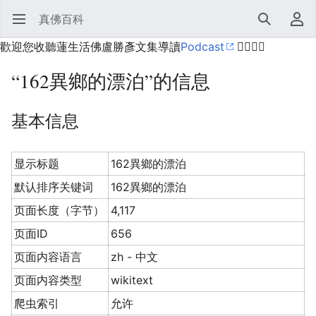
真佛百科
打开主菜单
搜索
用户菜单
歡迎您收聽蓮生活佛盧勝彥文集導讀
Podcast
🙋‍♂️🙋‍♀️
“162異鄉的漂泊”的信息
基本信息
显示标题
162異鄉的漂泊
默认排序关键词
162異鄉的漂泊
页面长度（字节）
4,117
页面ID
656
页面内容语言
zh - 中文
页面内容类型
wikitext
爬虫索引
允许