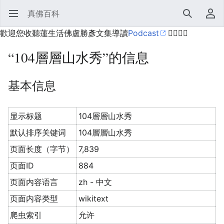
真佛百科
打开主菜单
搜索
用户菜单
歡迎您收聽蓮生活佛盧勝彥文集導讀
Podcast
🙋‍♂️🙋‍♀️
“104層層山水秀”的信息
基本信息
显示标题
104層層山水秀
默认排序关键词
104層層山水秀
页面长度（字节）
7,839
页面ID
884
页面内容语言
zh - 中文
页面内容类型
wikitext
爬虫索引
允许