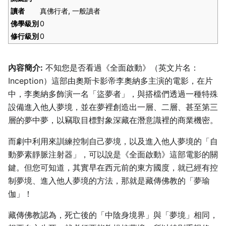
讀者
真佛行者, 一般讀者
佛學級別
0
修行級別
0
內容簡介:
不知您是否看過《全面啟動》（英文片名：
Inception）這部由奧斯卡影帝李奧納多主演的電影，在片
中，李奧納多飾演一名「盜夢者」，與搭檔們透過一種特殊
設備進入他人夢境，並在夢裡創造出一層、二層、甚至第三
層的夢中夢，以竊取目標對象深藏在潛意識裡的商業機密。
而劇中利用來訓練控制自己夢境，以及進入他人夢境的「自
動夢素靜脈注射器」，可以說是《全面啟動》這部電影的關
鍵。但您可知道，其實早在西元前的東方國度，就已經有控
制夢境、進入他人夢境的方法，那就是藏傳佛教的「夢瑜
伽」！
藏傳佛教認為，死亡後的「中陰身境界」與「夢境」相同，