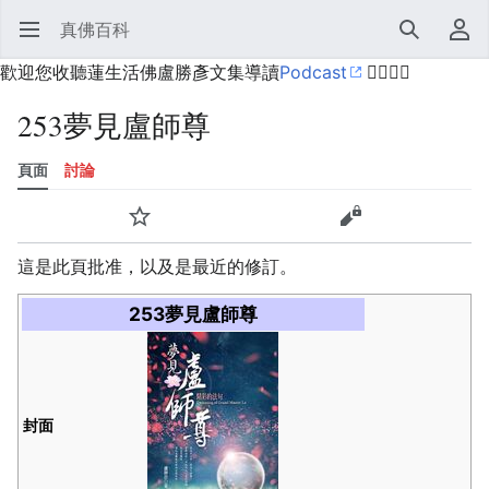
真佛百科
開啟主選單
搜尋
使用者選單
歡迎您收聽蓮生活佛盧勝彥文集導讀
Podcast
🙋‍♂️🙋‍♀️
253夢見盧師尊
頁面
討論
語言
監視
歷史
編輯
更多
這是此頁批准，以及是最近的修訂。
253夢見盧師尊
封面