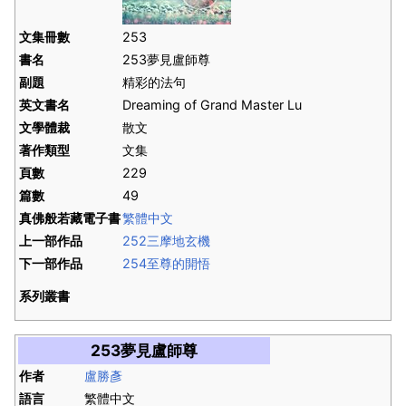
文集冊數
253
書名
253夢見盧師尊
副題
精彩的法句
英文書名
Dreaming of Grand Master Lu
文學體裁
散文
著作類型
文集
頁數
229
篇數
49
真佛般若藏電子書
繁體中文
上一部作品
252三摩地玄機
下一部作品
254至尊的開悟
系列叢書
253夢見盧師尊
作者
盧勝彥
語言
繁體中文