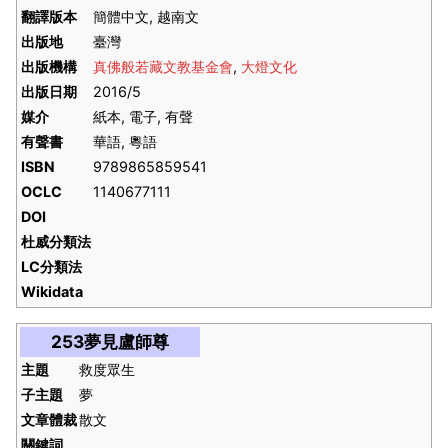
翻譯版本
簡體中文, 越南文
出版地
臺灣
出版機構
真佛般若藏文教基金會
,
大燈文化
出版日期
2016/5
媒介
紙本, 電子, 有聲
有聲書
華語, 粵語
ISBN
9789865859541
OCLC
1140677111
DOI
杜威分類法
LC分類法
Wikidata
253夢見盧師尊
主題
救度眾生
子主題
夢
文章體裁
散文
關鍵詞