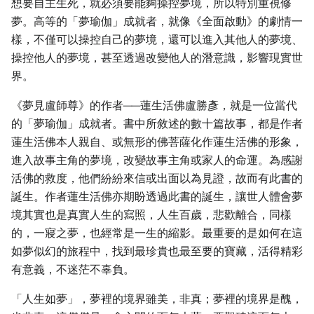
想要自主生死，就必須要能夠操控夢境，所以特別重視修
夢。高等的「夢瑜伽」成就者，就像《全面啟動》的劇情一
樣，不僅可以操控自己的夢境，還可以進入其他人的夢境、
操控他人的夢境，甚至透過改變他人的潛意識，影響現實世
界。
《夢見盧師尊》的作者──蓮生活佛盧勝彥，就是一位當代
的「夢瑜伽」成就者。書中所敘述的數十篇故事，都是作者
蓮生活佛本人親自、或無形的佛菩薩化作蓮生活佛的形象，
進入故事主角的夢境，改變故事主角或家人的命運。為感謝
活佛的救度，他們紛紛來信或出面以為見證，故而有此書的
誕生。作者蓮生活佛亦期盼透過此書的誕生，讓世人體會夢
境其實也是真實人生的寫照，人生百歲，悲歡離合，同樣
的，一寢之夢，也經常是一生的縮影。最重要的是如何在這
如夢似幻的旅程中，找到最珍貴也最至要的寶藏，活得精彩
有意義，不迷茫不辜負。
「人生如夢」，夢裡的境界雖美，非真；夢裡的境界是醜，