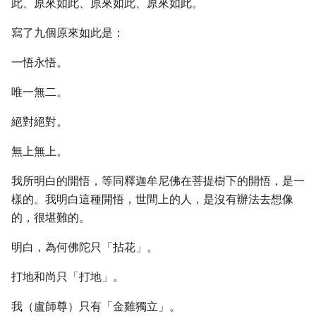
此、原來如此、原來如此、原來如此。
寫了九個原來如此是：
一悟永悟。
唯一無二。
絕對絕對。
無上無上。
我所明白的開悟，等同釋迦牟尼佛在菩提樹下的開悟，是一
樣的。我明白這種開悟，世間上的人，是沒有辦法去想像
的，很堪難的。
明白，為何佛陀只「拈花」。
打地和尚只「打地」。
我（盧師尊）只有「金雞獨立」。