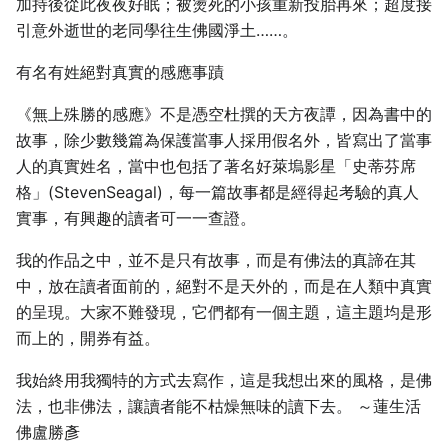
加持後從此夜夜好眠；被燙死的小孩重新投胎再來；超度接
引意外逝世的老同學往生佛國淨土……。
有名有姓絕對真實的感應事蹟
《無上殊勝的感應》不是憑空杜撰的天方夜譚，因為書中的
故事，除少數幾篇為保護當事人採用假名外，皆寫出了當事
人的真實姓名，當中也包括了著名好萊塢影星「史蒂芬席
格」(StevenSeagal)，每一篇故事都是經得起考驗的真人
實事，有興趣的讀者可一一查證。
我的作品之中，並不是只有故事，而是有佛法的真諦在其
中，放在讀者面前的，絕對不是天外的，而是在人類中真實
的呈現。大家不難發現，它們都有一個主題，這主題均是形
而上的，開券有益。
我始終用我獨特的方式去寫作，這是我想出來的風格，是佛
法，也非佛法，讓讀者能不枯燥無味的讀下去。 ～蓮生活
佛盧勝彥