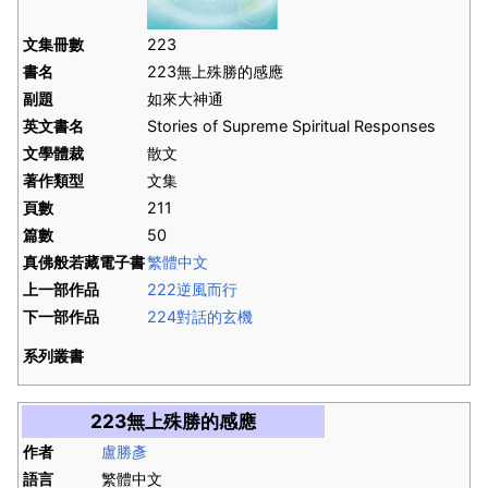
文集冊數
223
書名
223無上殊勝的感應
副題
如來大神通
英文書名
Stories of Supreme Spiritual Responses
文學體裁
散文
著作類型
文集
頁數
211
篇數
50
真佛般若藏電子書
繁體中文
上一部作品
222逆風而行
下一部作品
224對話的玄機
系列叢書
223無上殊勝的感應
作者
盧勝彥
語言
繁體中文