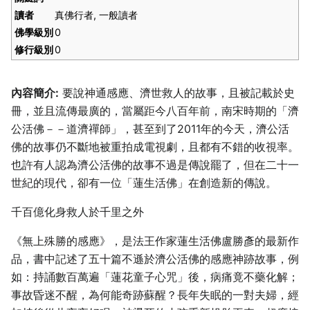
讀者
真佛行者, 一般讀者
佛學級別
0
修行級別
0
內容簡介:
要說神通感應、濟世救人的故事，且被記載於史
冊，並且流傳最廣的，當屬距今八百年前，南宋時期的「濟
公活佛－－道濟禪師」，甚至到了2011年的今天，濟公活
佛的故事仍不斷地被重拍成電視劇，且都有不錯的收視率。
也許有人認為濟公活佛的故事不過是傳說罷了，但在二十一
世紀的現代，卻有一位「蓮生活佛」在創造新的傳說。
千百億化身救人於千里之外
《無上殊勝的感應》，是法王作家蓮生活佛盧勝彥的最新作
品，書中記述了五十篇不遜於濟公活佛的感應神跡故事，例
如：持誦數百萬遍「蓮花童子心咒」後，病痛竟不藥化解；
事故昏迷不醒，為何能奇跡蘇醒？長年失眠的一對夫婦，經