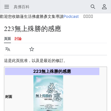
真佛百科
開啟主選單
搜尋
使用者選單
歡迎您收聽蓮生活佛盧勝彥文集導讀
Podcast
🙋‍♂️🙋‍♀️
223無上殊勝的感應
頁面
討論
語言
監視
歷史
編輯
更多
這是此頁批准，以及是最近的修訂。
223無上殊勝的感應
封面