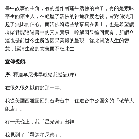
書中故事的主角，有的是作者蓮生活佛的弟子，有的是素昧
平生的陌生人，在經歷了活佛的神通救度之後，皆對佛法升
起了無比的信心。而活佛將這些故事寫在書上，也是希望讀
者諸君能透過書中的真人實事，瞭解因果輪回實有，所謂命
運也是前世今生所造因果業報的呈現，從此開啟人生的智
慧，認清生命的意義而不枉此生。
宣傳視頻:
序:
釋迦牟尼佛早就給我授記(序)
在很久很久以前的那一年。
我從美國西雅圖回到台灣台中，住進台中公園旁的「敬華大
飯店」。
有一天晚上，我「星光身」出神。
我見到了「釋迦牟尼佛」。