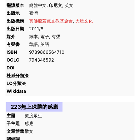
翻譯版本
簡體中文, 印尼文, 英文
出版地
臺灣
出版機構
真佛般若藏文教基金會
,
大燈文化
出版日期
2011/8
媒介
紙本, 電子, 有聲
有聲書
華語, 英語
ISBN
9789866564710
OCLC
794346592
DOI
杜威分類法
LC分類法
Wikidata
223無上殊勝的感應
主題
救度眾生
子主題
感應
文章體裁
散文
關鍵詞