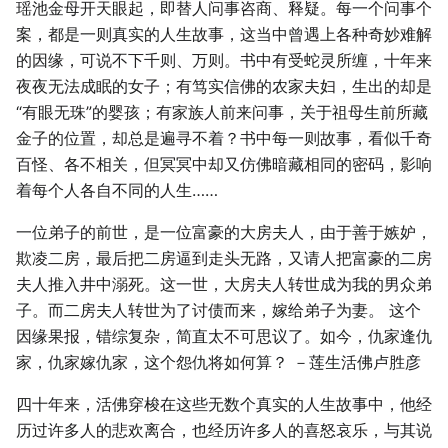
瑶池金母开天眼起，即替人问事咨商、释疑。每一个问事个
案，都是一则真实的人生故事，这当中曾遇上各种奇妙难解
的因缘，可说不下千则、万则。书中有受蛇灵所缠，十年来
夜夜无法成眠的女子；有笃实信佛的农家夫妇，生出的却是
“有眼无珠”的婴孩；有家族人前来问事，关于祖母生前所藏
金子的位置，却总是遍寻不着？书中每一则故事，看似千奇
百怪、各不相关，但冥冥中却又仿佛暗藏相同的密码，影响
着每个人各自不同的人生……
一位弟子的前世，是一位富豪的大房夫人，由于善于嫉妒，
欺凌二房，最后把二房逼到走头无路，又请人把富豪的二房
夫人推入井中溺死。这一世，大房夫人转世成为我的男众弟
子。而二房夫人转世为了讨债而来，嫁给弟子为妻。 这个
因缘果报，错综复杂，简直太不可思议了。如今，仇家逢仇
家，仇家嫁仇家，这个怨仇将如何算？ －莲生活佛卢胜彦
四十年来，活佛穿梭在这些无数个真实的人生故事中，他经
历过许多人的悲欢离合，也经历许多人的喜怒哀乐，与其说