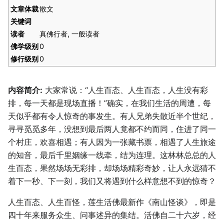
文章体裁
散文
关键词
读者
真佛行者, 一般读者
佛学级别
0
修行级别
0
内容简介:
大家常说：“人生百态、人生百态，人生没有彩
排，每一天都是现场直播！”确实，在我们生活的周遭，每
天似乎都有令人惊奇的事发生。有人兄弟失散近半个世纪，
寻寻觅觅多年，没想到最后两人竟都不约而同，住进了同一
个村庄，欢喜相遇；有人因为一张藏书票，相遇了人生旅途
的知音，最后千里姻缘一线牵，结为连理。这林林总总的人
生百态，果然场场无彩排，却场场精彩奇妙，让人永远猜不
着下一秒、下一刻，我们又将遇到什么样意想不到的惊奇？
人生百态、人生百怪，莲生活佛最新作《南山怪谈》，即是
四十年来服务众生、问事述异的集结。活佛自二十六岁，经