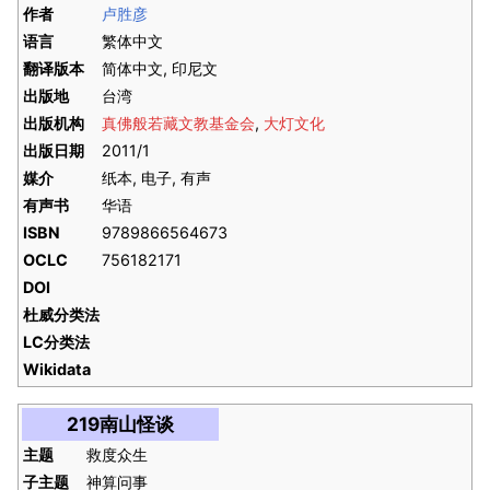
作者
卢胜彦
语言
繁体中文
翻译版本
简体中文, 印尼文
出版地
台湾
出版机构
真佛般若藏文教基金会
,
大灯文化
出版日期
2011/1
媒介
纸本, 电子, 有声
有声书
华语
ISBN
9789866564673
OCLC
756182171
DOI
杜威分类法
LC分类法
Wikidata
219南山怪谈
主题
救度众生
子主题
神算问事