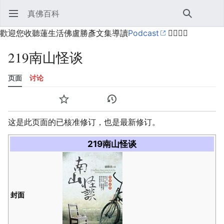
真佛百科
打开主菜单
搜索
用户菜单
歡迎您收聽蓮生活佛盧勝彥文集導讀
Podcast
🙋‍♂️🙋‍♀️
219南山怪谈
页面
讨论
语言
监视
历史
编辑
更多
这是此页面的已核准修订，也是最新修订。
219南山怪谈
封面