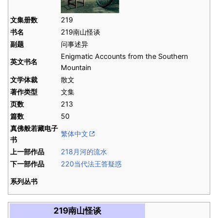
文集册数
219
书名
219南山怪谈
副题
问事述异
Enigmatic Accounts from the Southern
英文书名
Mountain
文学体裁
散文
著作类型
文集
页数
213
篇数
50
真佛般若藏电子
繁体中文
书
上一部作品
218月河的流水
下一部作品
220当代法王答疑惑
系列丛书
219南山怪谈