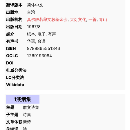
翻译版本
简体中文
出版地
台湾
出版机构
真佛般若藏文教基金会
,
大灯文化
,
一善
,
青山
出版日期
1967/8
媒介
纸本, 电子, 有声
有声书
华语, 台语
ISBN
9789865551346
OCLC
1269193984
DOI
杜威分类法
LC分类法
Wikidata
1淡烟集
主题
散文诗集
子主题
诗集
文章体裁
新诗
关键词
诗