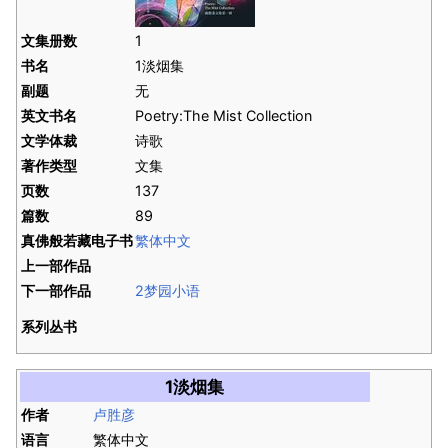
文集册数
1
书名
1淡烟集
副题
无
英文书名
Poetry:The Mist Collection
文学体裁
诗歌
著作类型
文集
页数
137
篇数
89
真佛般若藏电子书
繁体中文
上一部作品
下一部作品
2梦园小语
系列丛书
1淡烟集
作者
卢胜彦
语言
繁体中文