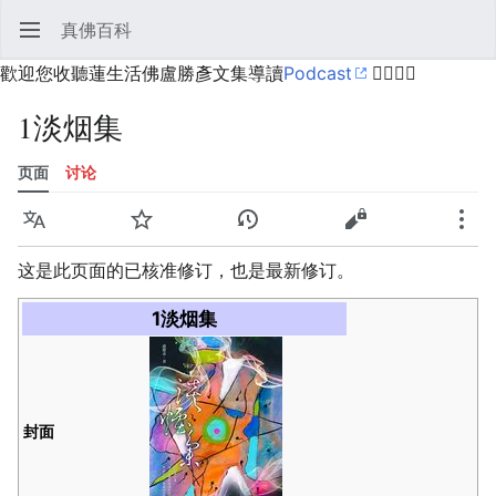
真佛百科
打开主菜单
搜索
用户菜单
歡迎您收聽蓮生活佛盧勝彥文集導讀
Podcast
🙋‍♂️🙋‍♀️
1淡烟集
页面
讨论
语言
监视
历史
编辑
更多
这是此页面的已核准修订，也是最新修订。
1淡烟集
封面