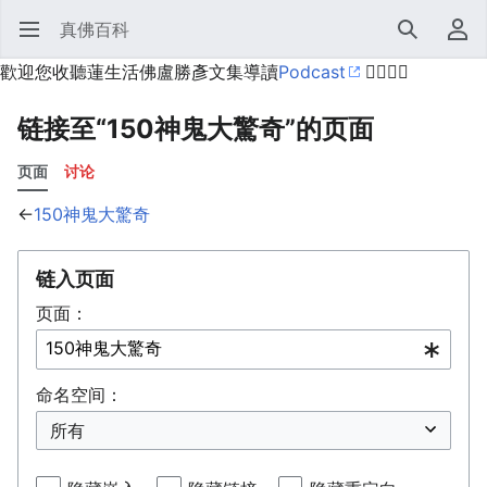
真佛百科
打开主菜单
搜索
用户菜单
歡迎您收聽蓮生活佛盧勝彥文集導讀
Podcast
🙋‍♂️🙋‍♀️
链接至“150神鬼大驚奇”的页面
页面
讨论
←
150神鬼大驚奇
链入页面
页面：
命名空间：