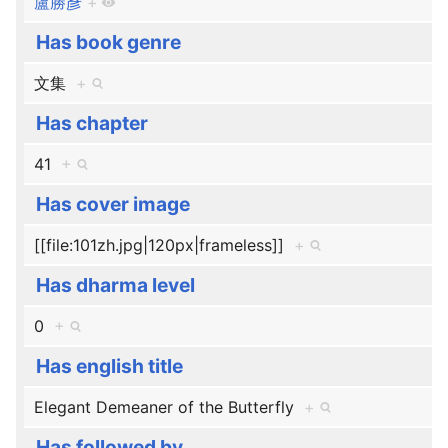
盧勝彥
+
Has book genre
文集
+
Has chapter
41
+
Has cover image
[[file:101zh.jpg|120px|frameless]]
+
Has dharma level
0
+
Has english title
Elegant Demeaner of the Butterfly
+
Has followed by