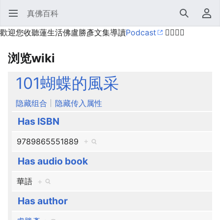
真佛百科
打开主菜单
搜索
用户菜单
歡迎您收聽蓮生活佛盧勝彥文集導讀
Podcast
🙋‍♂️🙋‍♀️
浏览wiki
101蝴蝶的風采
隐藏组合
隐藏传入属性
Has ISBN
9789865551889
+
Has audio book
華語
+
Has author