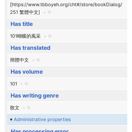
[https://www.tbboyeh.org/cht#/store/bookDialog/
251 繁體中文]
+
Has title
101蝴蝶的風采
+
Has translated
簡體中文
+
Has volume
101
+
Has writing genre
散文
+
Administrative properties
Has processing error