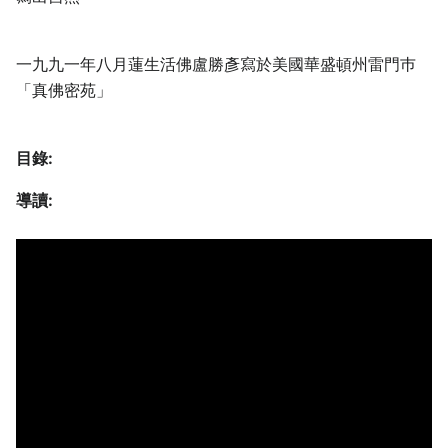
一九九一年八月蓮生活佛盧勝彥寫於美國華盛頓州雷門巿
「真佛密苑」
目錄:
導讀: