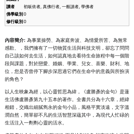
讀者
初皈依者, 真佛行者, 一般讀者, 學佛者
佛學級別
0
修行級別
0
內容簡介:
為事業操勞、為家庭奔波、為情愛所苦、為無常
感歎、，我們擁有了一切物質生活與科技文明，卻忘了問問
自己該如何去生活，如何認真地去看待生命旅程中每一個階
段與課題，對於戀愛、婚姻、學業、兒女、喜樂、財利、地
位，您是否曾停下腳步深思過它們在生命中的意義與所扮演
的角色？
以人生映象為經，以心靈哲思為緯，《盧勝彥的金句》是蓮
生活佛盧勝彥第九十五本的著作。全書共分為十六章，經緯
相錯，交織出細膩雋永的金句小品，風格平實淡遠，文字溫
潤自然，簡單卻不凡的生活智慧深蘊其中，為現代人忙碌的
生活注入一劑劑心靈的活水。