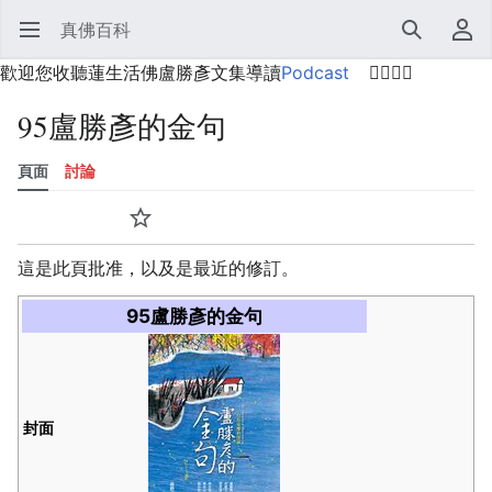
真佛百科
開啟主選單
搜尋
使用者選單
歡迎您收聽蓮生活佛盧勝彥文集導讀
Podcast
🙋‍♂️🙋‍♀️
95盧勝彥的金句
頁面
討論
語言
監視
歷史
編輯
更多
這是此頁批准，以及是最近的修訂。
95盧勝彥的金句
封面