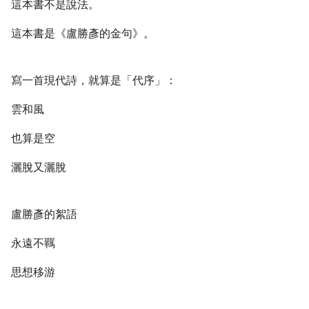
這本書不是說法。
這本書是《盧勝彥的金句》。
寫一首現代詩，就算是「代序」：
雲和風
也算是空
灑脫又灑脫
盧勝彥的絮語
永遠不羈
思想移游