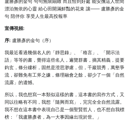
盧勝彥的金句 句句無限細緻 而且恰到好處 能安撫這人世間
漂泊無依的心靈 給心田開滿鮮豔的花束 讓—— 盧勝彥的金
句 陪伴你 享受人生最高投報率
宣傳視頻:
序:
盧勝彥的金句（序）
我最近看過幾個名人的「靜思錄」、「格言」、「開示法
語」等等的書，覺得這些名人，遍覽群書，摘其精義，提要
鈎玄，條分縷析，固然是澄思渺慮，但，千巖競秀，萬壑爭
流，卻難免有工斧之嫌，條理融會之餘，卻少了一個「自然
流露」的遺憾。
所以，我也想寫一本類似這樣的書，這本書的寫作方式，又
同以往略有不同，我想「隨興而寫」，完完全全自然流露。
我不想在這本書中表現自己是一個聖賢哲人，也不想自我標
榜：「我盧勝彥者，為一大事因緣出現於世。」