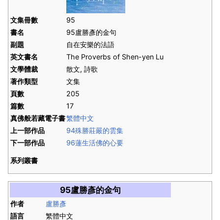
文集冊數
95
書名
95盧勝彥的金句
副題
自在安樂的法語
英文書名
The Proverbs of Shen-yen Lu
文學體裁
散文, 詩歌
著作類型
文集
頁數
205
篇數
17
真佛般若藏電子書
繁體中文
上一部作品
94殊勝莊嚴的雲集
下一部作品
96蓮生活佛的心要
系列叢書
95盧勝彥的金句
作者
盧勝彥
語言
繁體中文