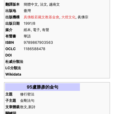
翻譯版本
簡體中文, 法文, 越南文
出版地
臺灣
出版機構
真佛般若藏文教基金會
,
大燈文化
, 眞佛宗
出版日期
1991/8
媒介
紙本, 電子, 有聲
有聲書
華語
ISBN
9789867903563
OCLC
1186588478
DOI
杜威分類法
LC分類法
Wikidata
95盧勝彥的金句
主題
修行密法
子主題
金剛法句
文章體裁
散文,新詩
關鍵詞