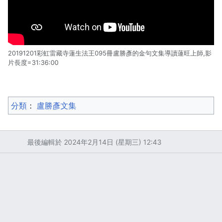
20191201彩虹雷藏寺蓮生法王095冊盧勝彥的金句文集導讀蓮旺上師,影
片長度=31:36:00
分類
：​
盧勝彥文集
最後編輯於 2024年2月14日 (星期三) 12:43