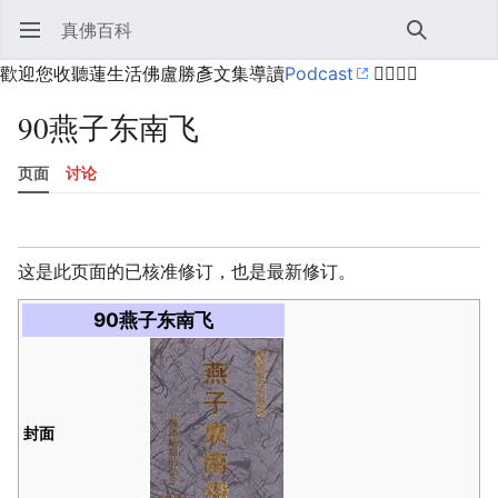
真佛百科
打开主菜单
搜索
用户菜单
歡迎您收聽蓮生活佛盧勝彥文集導讀
Podcast
🙋‍♂️🙋‍♀️
90燕子东南飞
页面
讨论
语言
监视
历史
编辑
更多
这是此页面的已核准修订，也是最新修订。
90燕子东南飞
封面