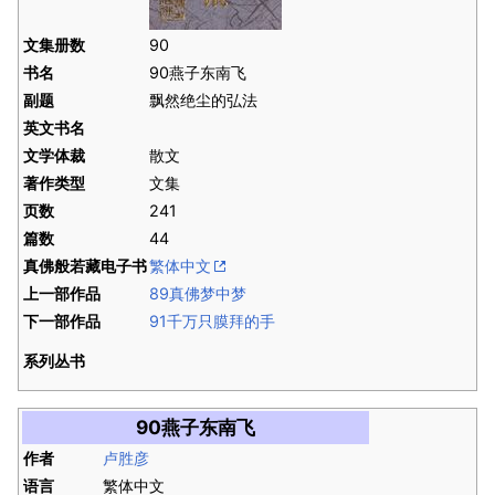
文集册数
90
书名
90燕子东南飞
副题
飘然绝尘的弘法
英文书名
文学体裁
散文
著作类型
文集
页数
241
篇数
44
真佛般若藏电子书
繁体中文
上一部作品
89真佛梦中梦
下一部作品
91千万只膜拜的手
系列丛书
90燕子东南飞
作者
卢胜彦
语言
繁体中文