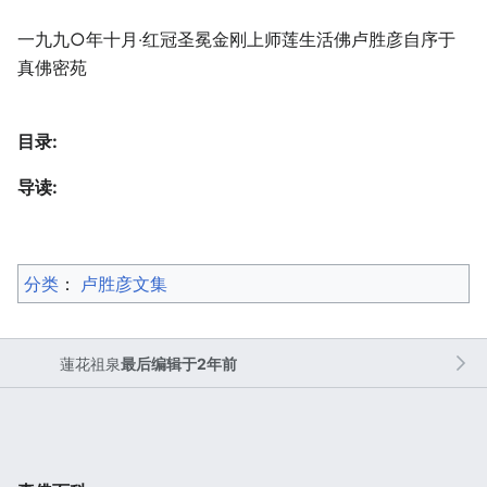
一九九○年十月‧红冠圣冕金刚上师莲生活佛卢胜彦自序于
真佛密苑
目录:
导读:
分类
：​
卢胜彦文集
蓮花祖泉
最后编辑于2年前