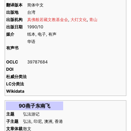
翻译版本
简体中文
出版地
台湾
出版机构
真佛般若藏文教基金会
,
大灯文化
,
青山
出版日期
1990/10
媒介
纸本, 电子, 有声
华语
有声书
OCLC
39787684
DOI
杜威分类法
LC分类法
Wikidata
90燕子东南飞
主题
弘法游记
子主题
弘法, 印尼, 澳洲, 香港
文章体裁
散文