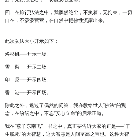
四、在旅行弘法之中，我飘然绝尘，不执着，无拘束，一切
自在，不汲汲营营，在自然中把佛性流露出来。
此次弘法大小开示如下：
洛杉矶──开示一场。
雪 梨──开示二场。
印 尼──开示四场。
香 港──开示四场。
除此之外，透过了偶然的问答，我亦教给世人“佛法”的观
念，在纷纭之中，不忘“安心立命”的启示正道。
我在“燕子东南飞”一书之中，真正要告诉大家的正是──“了
生脱死”的大智慧，这大智慧是人间至高之宝也。这种大智