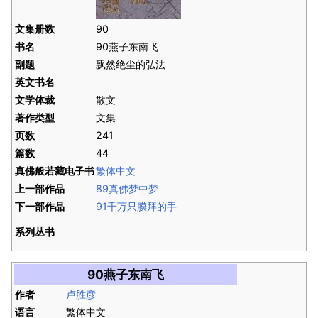
文集册数
90
书名
90燕子东南飞
副题
飘然绝尘的弘法
英文书名
文学体裁
散文
著作类型
文集
页数
241
篇数
44
真佛般若藏电子书
繁体中文
上一部作品
89真佛梦中梦
下一部作品
91千万只膜拜的手
系列丛书
90燕子东南飞
作者
卢胜彦
语言
繁体中文