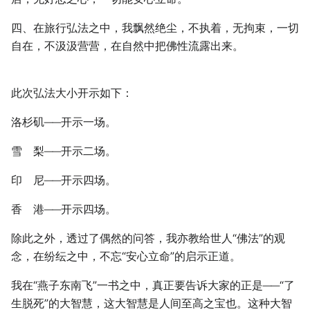
四、在旅行弘法之中，我飘然绝尘，不执着，无拘束，一切
自在，不汲汲营营，在自然中把佛性流露出来。
此次弘法大小开示如下：
洛杉矶──开示一场。
雪 梨──开示二场。
印 尼──开示四场。
香 港──开示四场。
除此之外，透过了偶然的问答，我亦教给世人“佛法”的观
念，在纷纭之中，不忘“安心立命”的启示正道。
我在“燕子东南飞”一书之中，真正要告诉大家的正是──“了
生脱死”的大智慧，这大智慧是人间至高之宝也。这种大智