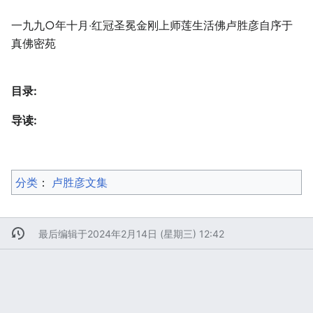
一九九○年十月‧红冠圣冕金刚上师莲生活佛卢胜彦自序于
真佛密苑
目录:
导读:
分类
：​
卢胜彦文集
最后编辑于2024年2月14日 (星期三) 12:42