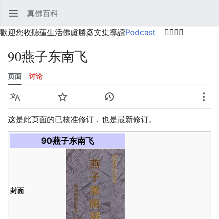
真佛百科
打开主菜单
搜索
用户菜单
歡迎您收聽蓮生活佛盧勝彥文集導讀
Podcast
🙋‍♂️🙋‍♀️
90燕子东南飞
页面
讨论
语言
监视
历史
编辑
更多
这是此页面的已核准修订，也是最新修订。
90燕子东南飞
封面