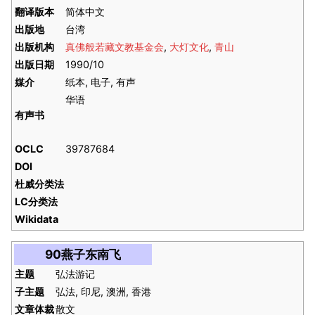
翻译版本
简体中文
出版地
台湾
出版机构
真佛般若藏文教基金会
,
大灯文化
,
青山
出版日期
1990/10
媒介
纸本, 电子, 有声
华语
有声书
OCLC
39787684
DOI
杜威分类法
LC分类法
Wikidata
90燕子东南飞
主题
弘法游记
子主题
弘法, 印尼, 澳洲, 香港
文章体裁
散文