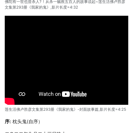
佛陀有一世也曾杀人?！从杀一贼救五百人的故事说起~莲生活佛卢胜彦
文集第293册《我家的鬼》,影片长度=4:32
莲生活佛卢胜彦文集第293册《我家的鬼》-封面故事篇,影片长度=4:25
序:
枕头鬼(自序）