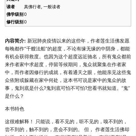
读者
真佛行者, 一般读者
佛学级别
0
修行级别
0
内容简介:
新冠肺炎疫情以来的这些年，作者莲生活佛发愿
每晚都作“千艘法船”的超度，不论有缘无缘的中阴身，都能
有机会获得救度。也因为这个超度远近驰名，所有鬼众都前
来作者家中求超度，停留等候期间，鬼众就聚集在作者家
中，而作者因修行的成就，有着通天之眼，他能亲见这些鬼
众依附或躲藏在家中何处，这本书可说是家中的鬼众的故
事，鬼到底是什么?鬼到底可怕不可怕?您看书就知道。“鬼”
是什么？
本书特色
这很难解释！ 只能说，看不见的，听不见的，嗅不到的，
尝不到的，触不到的，意会不到的。 但， 作者莲生活佛却