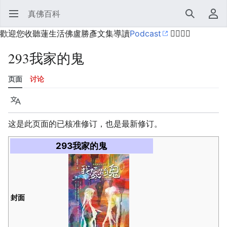
真佛百科
打开主菜单
搜索
用户菜单
歡迎您收聽蓮生活佛盧勝彥文集導讀
Podcast
🙋‍♂️🙋‍♀️
293我家的鬼
页面
讨论
语言
监视
历史
编辑
更多
这是此页面的已核准修订，也是最新修订。
293我家的鬼
封面