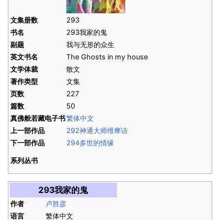
文集册数
293
书名
293我家的鬼
副题
我与无形的众生
英文书名
The Ghosts in my house
文学体裁
散文
著作类型
文集
页数
227
篇数
50
真佛般若藏电子书
繁体中文
上一部作品
292神通大师维摩诘
下一部作品
294多世的情缘
系列丛书
293我家的鬼
作者
卢胜彦
语言
繁体中文