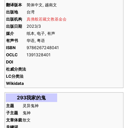
翻译版本
简体中文, 越南文
出版地
台湾
出版机构
真佛般若藏文教基金会
出版日期
2023/3
媒介
纸本, 电子, 有声
有声书
华语, 粤语
ISBN
9786267248041
OCLC
1391328401
DOI
杜威分类法
LC分类法
Wikidata
293我家的鬼
主题
灵异鬼神
子主题
鬼神
文章体裁
散文
关键词