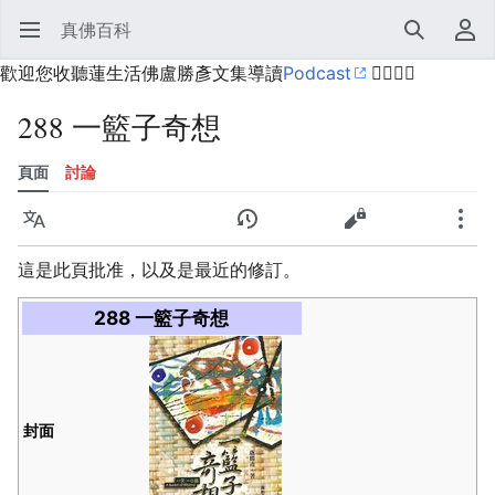
真佛百科
開啟主選單
搜尋
使用者選單
歡迎您收聽蓮生活佛盧勝彥文集導讀
Podcast
🙋‍♂️🙋‍♀️
288 一籃子奇想
頁面
討論
語言
監視
歷史
編輯
更多
這是此頁批准，以及是最近的修訂。
288 一籃子奇想
封面