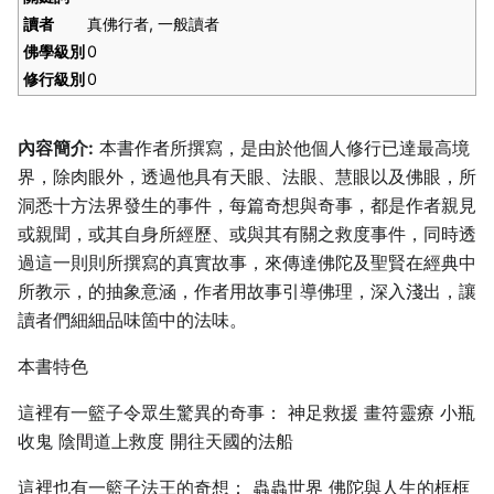
讀者
真佛行者, 一般讀者
佛學級別
0
修行級別
0
內容簡介:
本書作者所撰寫，是由於他個人修行已達最高境
界，除肉眼外，透過他具有天眼、法眼、慧眼以及佛眼，所
洞悉十方法界發生的事件，每篇奇想與奇事，都是作者親見
或親聞，或其自身所經歷、或與其有關之救度事件，同時透
過這一則則所撰寫的真實故事，來傳達佛陀及聖賢在經典中
所教示，的抽象意涵，作者用故事引導佛理，深入淺出，讓
讀者們細細品味箇中的法味。
本書特色
這裡有一籃子令眾生驚異的奇事： 神足救援 畫符靈療 小瓶
收鬼 陰間道上救度 開往天國的法船
這裡也有一籃子法王的奇想： 蟲蟲世界 佛陀與人生的框框