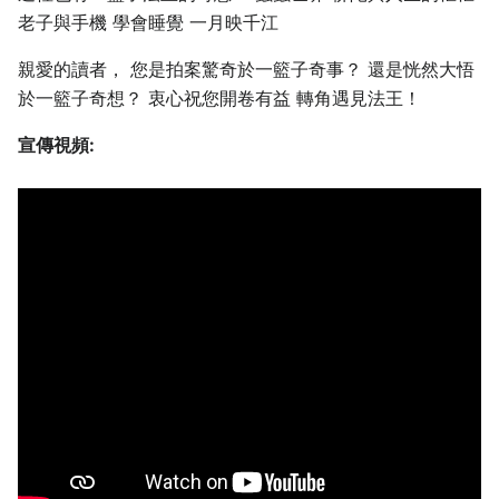
老子與手機 學會睡覺 一月映千江
親愛的讀者， 您是拍案驚奇於一籃子奇事？ 還是恍然大悟
於一籃子奇想？ 衷心祝您開卷有益 轉角遇見法王！
宣傳視頻: