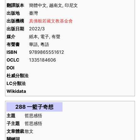
翻譯版本
簡體中文, 越南文, 印尼文
出版地
臺灣
出版機構
真佛般若藏文教基金會
出版日期
2022/3
媒介
紙本, 電子, 有聲
有聲書
華語, 粵語
ISBN
9789865551612
OCLC
1335184606
DOI
杜威分類法
LC分類法
Wikidata
288 一籃子奇想
主題
哲思感悟
子主題
哲思感悟
文章體裁
散文
關鍵詞