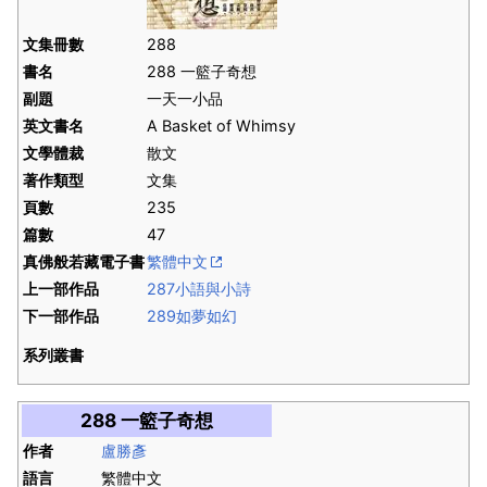
文集冊數
288
書名
288 一籃子奇想
副題
一天一小品
英文書名
A Basket of Whimsy
文學體裁
散文
著作類型
文集
頁數
235
篇數
47
真佛般若藏電子書
繁體中文
上一部作品
287小語與小詩
下一部作品
289如夢如幻
系列叢書
288 一籃子奇想
作者
盧勝彥
語言
繁體中文