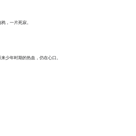
鸦鸦，一片死寂。
原来少年时期的热血，仍在心口。