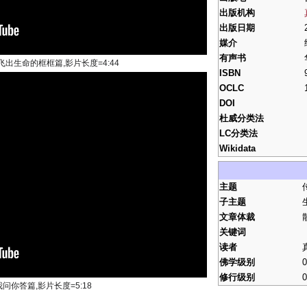
出版机构
出版日期
媒介
有声书
出生命的框框篇,影片长度=4:44
ISBN
OCLC
DOI
杜威分类法
LC分类法
Wikidata
主题
子主题
文章体裁
关键词
读者
佛学级别
0
修行级别
0
你答篇,影片长度=5:18