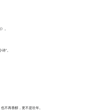
语》。
小诗”。
，也不再香醇，更不是壮年。