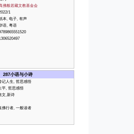
真佛般若藏文教基金会
2022/1
纸本, 电子, 有声
华语, 粤语
9789865551520
1306520497
287小语与小诗
传记人生, 哲思感悟
生平, 哲思感悟
散文,新诗
真佛行者, 一般读者