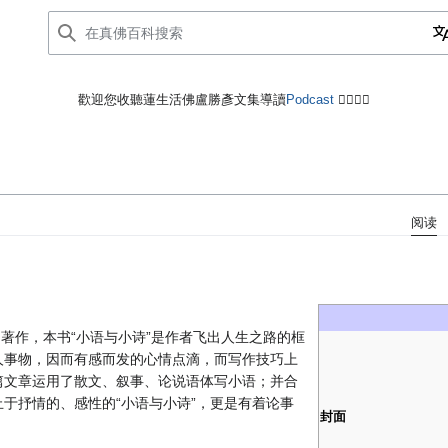
歡迎您收聽蓮生活佛盧勝彥文集導讀
Podcast
🙋‍♂️🙋‍♀️
阅读
著作，本书“小语与小诗”是作者飞出人生之路的框
人事物，因而有感而发的心情点滴，而写作技巧上
篇文章运用了散文、叙事、论说语体写小语；并合
于抒情的、感性的“小语与小诗”，更是有着论事
封面