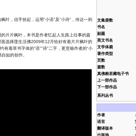
枫叶，信手拾起，运用“小语”及“小诗”，传达一则
文集册数
书名
副题
明的片片枫叶，本书是作者忆起人生路上往事的篇
英文书名
面选择莲生活佛2009年12月恰好有着片片枫叶的
文学体裁
约有着草书字体的“语”“诗”二字，更意喻作者的“小
著作类型
洒自如的创作。
页数
篇数
真佛般若藏电子书
上一部作品
下一部作品
系列丛书
作者
语言
翻译版本
出版地