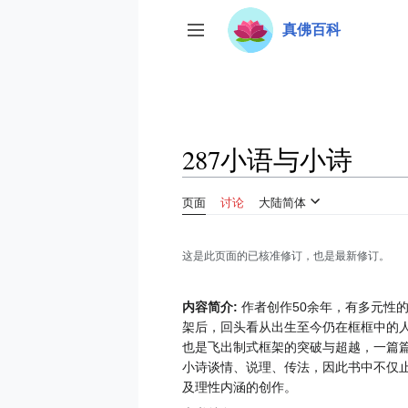
跳
真佛百科
转
开关侧边栏
到
内
容
287小语与小诗
页面
讨论
大陆简体
这是此页面的已核准修订，也是最新修订。
内容简介:
作者创作50余年，有多元性的
架后，回头看从出生至今仍在框框中的
也是飞出制式框架的突破与超越，一篇
小诗谈情、说理、传法，因此书中不仅止
及理性内涵的创作。