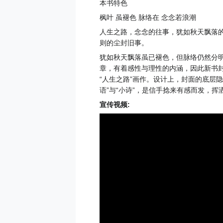
本书特色
枫叶 虽褪色 脉络在 念念若浪潮
人生之路，念念的往事，犹如秋天飘落的
则的尘封旧事。
犹如秋天飘落虽已褪色，但脉络仍然分
章，有着感性与理性的内涵，因此新书封
“人生之路”画作。设计上，封面的底层隐
语”与“小诗”，是信手捻来有感而发，挥
宣传视频: