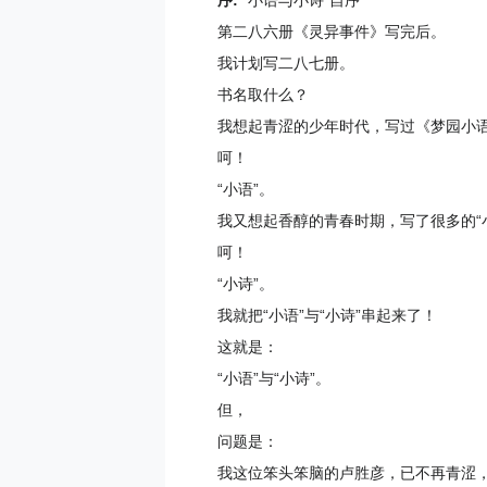
序:
“小语与小诗”自序
第二八六册《灵异事件》写完后。
我计划写二八七册。
书名取什么？
我想起青涩的少年时代，写过《梦园小
呵！
“小语”。
我又想起香醇的青春时期，写了很多的“
呵！
“小诗”。
我就把“小语”与“小诗”串起来了！
这就是：
“小语”与“小诗”。
但，
问题是：
我这位笨头笨脑的卢胜彦，已不再青涩