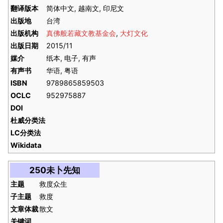
翻译版本
简体中文, 越南文, 印尼文
出版地
台湾
出版机构
真佛般若藏文教基金会
,
大灯文化
出版日期
2015/11
媒介
纸本, 电子, 有声
有声书
华语, 粤语
ISBN
9789865859503
OCLC
952975887
DOI
杜威分类法
LC分类法
Wikidata
250未卜先知
主题
救度众生
子主题
救度
文章体裁
散文
关键词