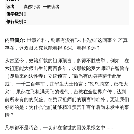
读者
真佛行者, 一般读者
佛学级别
0
修行级别
0
内容简介:
世事难料，到底有没有“未卜先知”这回事？ 若真
存在，这双眼又究竟能看得多深、看得多远？
从古至今，史籍所载的祖师预言，多得不胜枚举，例如：在
六祖惠能大师出生前两百多年，求那拔陀罗大师即在智旨寺
（即后来的法性寺）立碑预言，“后当有肉身菩萨于此受
戒”。一千二百年前，莲华生大士预言：“铁鸟腾空，密教大
兴”，果然在飞机满天飞的现代，密教在全世界广传，达到
前所未有的的兴盛。在赞叹祖师们的预言神准外，更让我们
好奇的是：为什么他们能够精准预言千百年后尚未发生的事
情？
凡事都不是巧合，一切都在宿世的因缘果报之中……