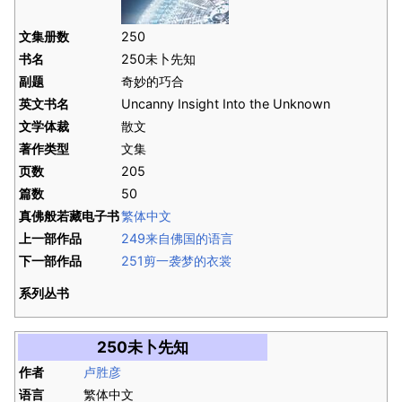
文集册数
250
书名
250未卜先知
副题
奇妙的巧合
英文书名
Uncanny Insight Into the Unknown
文学体裁
散文
著作类型
文集
页数
205
篇数
50
真佛般若藏电子书
繁体中文
上一部作品
249来自佛国的语言
下一部作品
251剪一袭梦的衣裳
系列丛书
250未卜先知
作者
卢胜彦
语言
繁体中文