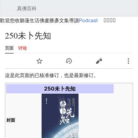
真佛百科
打开主菜单
搜索
用户菜单
歡迎您收聽蓮生活佛盧勝彥文集導讀
Podcast
🙋‍♂️🙋‍♀️
250未卜先知
页面
讨论
语言
监视
历史
编辑
更多
这是此页面的已核准修订，也是最新修订。
250未卜先知
封面