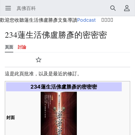
真佛百科
開啟主選單
搜尋
使用者選單
歡迎您收聽蓮生活佛盧勝彥文集導讀
Podcast
🙋‍♂️🙋‍♀️
234蓮生活佛盧勝彥的密密密
頁面
討論
語言
監視
歷史
編輯
更多
這是此頁批准，以及是最近的修訂。
234蓮生活佛盧勝彥的密密密
封面