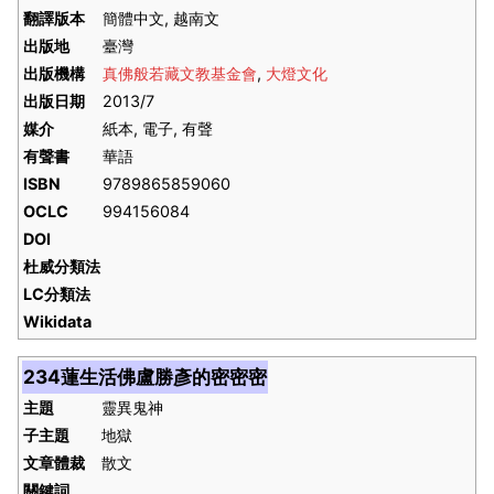
翻譯版本
簡體中文, 越南文
出版地
臺灣
出版機構
真佛般若藏文教基金會
,
大燈文化
出版日期
2013/7
媒介
紙本, 電子, 有聲
有聲書
華語
ISBN
9789865859060
OCLC
994156084
DOI
杜威分類法
LC分類法
Wikidata
234蓮生活佛盧勝彥的密密密
主題
靈異鬼神
子主題
地獄
文章體裁
散文
關鍵詞