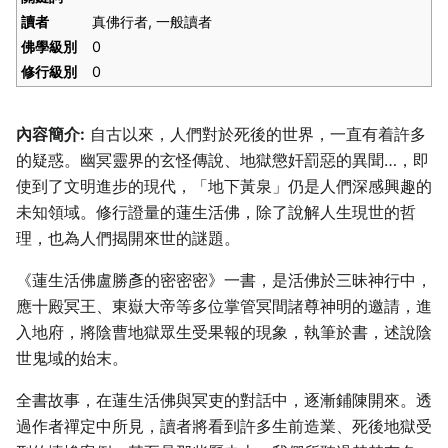
讀者
真佛行者, 一般讀者
佛學級別
0
修行級別
0
內容簡介:
自古以來，人們對於死後的世界，一直有着許多
的疑惑。幽冥靈界的玄怪傳說、地獄懲奸罰惡的異聞…，即
使到了文明進步的現代，「地下黃泉」仍是人們深感興趣的
未知領域。修行證量的蓮生活佛，除了說解人生現世的哲
理，也為人們揭開來世的謎題。
《蓮生活佛盧勝彥的密密密》一書，是活佛於三昧神行中，
應十殿冥王、東嶽大帝等多位掌管冥間諸尊神明的邀請，進
入地府，將陰曹地獄眾生受果報的現象，執筆於書，述說陰
世鬼域的始末。
全書故事，在蓮生活佛與冥吏的對話中，逐漸鋪陳開來。透
過作者禪定中所見，讀者將看到許多生前造業、死後地獄受