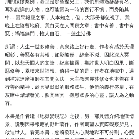
刑的悽慘案例，甚至是那些歷史上，我們所聽過赫赫有名、
耳熟能詳的人物，也可能因為一時的言行不慎，而身陷其
中… 因果報應之事，人本知之，但，大部份都忽視了。我
晚上在陰曹地府。我白天在人間寫文章；書中有善，書中有
惡；禍福無門，惟人自召。 －蓮生活佛
所謂：人生一世多修善，黃泉路上好行走。作者有感於天理
昭彰，善惡各有其報，如影隨形，絲毫不減。因此深入冥
間，以悲天憫人的文筆，紀實披露，期許世人明白因果，斷
惡修善，累積來世福報。值得一提的是：作者在地獄中，遇
到禪宗達摩祖師在其間弘法；天主教陶麗莎修女也本着在世
行善的精神，於冥界默默的服務眾生。他們的義行盛舉，在
灰暗中熠熠發光，照亮幽冥，撫慰眾多的心靈，讓人為之動
容。
本書是作者繼《地獄變現記》之後，另一部具體介紹地獄情
景、說明因果報應的勸世著作。作者期望以實際觀察所見，
啟迪世人。看完本書，您將發現人心與地獄不可分割，心變