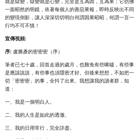
就是獄變，獄變就是心變，完全是互為因，互為果；它彷彿
一面昭然的明鏡，依著每個人的善惡果報，即時反映出不同
的變現倒影，讓人深深切切明白何謂因果昭昭，何謂一言一
行均不可不慎！
宣傳視頻:
序:
盧勝彥的密密密（序）
筆者已七十歲，回首走過的歲月，也難免有些唏噓，有些事
是應該說說，有些事也須隱密才好。但後來想想，不如把一
切「密密密」的事，全抖了出來。我想讓我的讀者群，知
道：
一、我是一個明白人。
二、我的人生是如此的透澈。
三、我的日用常行，完全詳盡。