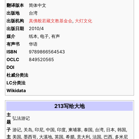
翻译版本
简体中文
出版地
台湾
出版机构
真佛般若藏文教基金会
,
大灯文化
出版日期
2010/4
媒介
纸本, 电子, 有声
有声书
华语
ISBN
9789866564543
OCLC
849520565
DOI
杜威分类法
LC分类法
Wikidata
213写给大地
主
弘法游记
题
子
游记, 关岛, 印尼, 中国, 印度, 柬埔寨, 泰国, 台湾, 日本, 韩国,
主
美国, 墨西哥, 大溪地, 英国, 希腊, 意大利, 法国, 巴西, 多米尼