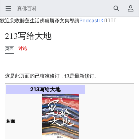
真佛百科
打开主菜单
搜索
用户菜单
歡迎您收聽蓮生活佛盧勝彥文集導讀
Podcast
🙋‍♂️🙋‍♀️
213写给大地
页面
讨论
语言
监视
历史
编辑
更多
这是此页面的已核准修订，也是最新修订。
213写给大地
封面