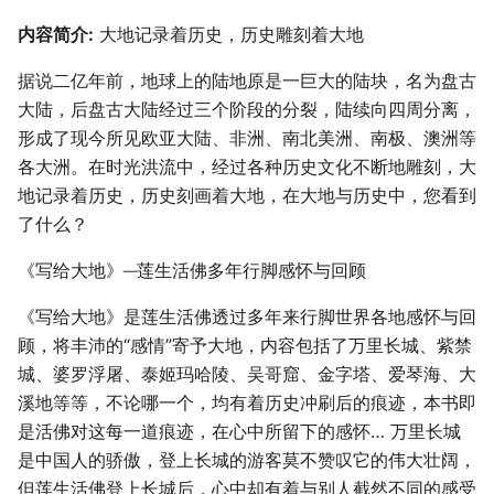
内容简介:
大地记录着历史，历史雕刻着大地
据说二亿年前，地球上的陆地原是一巨大的陆块，名为盘古
大陆，后盘古大陆经过三个阶段的分裂，陆续向四周分离，
形成了现今所见欧亚大陆、非洲、南北美洲、南极、澳洲等
各大洲。在时光洪流中，经过各种历史文化不断地雕刻，大
地记录着历史，历史刻画着大地，在大地与历史中，您看到
了什么？
《写给大地》─莲生活佛多年行脚感怀与回顾
《写给大地》是莲生活佛透过多年来行脚世界各地感怀与回
顾，将丰沛的“感情”寄予大地，内容包括了万里长城、紫禁
城、婆罗浮屠、泰姬玛哈陵、吴哥窟、金字塔、爱琴海、大
溪地等等，不论哪一个，均有着历史冲刷后的痕迹，本书即
是活佛对这每一道痕迹，在心中所留下的感怀… 万里长城
是中国人的骄傲，登上长城的游客莫不赞叹它的伟大壮阔，
但莲生活佛登上长城后，心中却有着与别人截然不同的感受