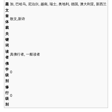
题
加, 巴哈马, 尼泊尔, 越南, 瑞士, 奥地利, 德国, 澳大利亚, 新西兰
文
章
散文,新诗
体
裁
关
键
词
读
真佛行者, 一般读者
者
佛
学
0
级
别
修
行
0
级
别