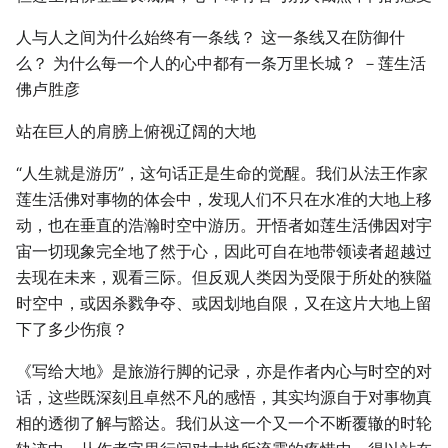
人与人之间为什么始终有一条线？ 这一条线又在防御什
么？ 为什么每一个人的心中都有一条万里长城？ －莲生活
佛卢胜彦
站在巨人的肩膀上俯视辽阔的大地
“人生就是游历”，这句话正是生命的觉醒。我们从法王作家
莲生活佛对事物的体会中，发现人们不只在水准的大地上移
动，也在垂直的浩瀚时空中游历。开悟者如莲生活佛因对宇
宙一切现象完全地了然于心，因此可自在地带领读者超越过
去现在未来，观看三际。但反观人类因为受限于所处的狭隘
时空中，或因杀戮争夺、或因划地自限，又在这片大地上留
下了多少伤痕？
《写给大地》是旅游行脚的记录，亦是作者内心与时空的对
话，这些既深刻且卓然不凡的感悟，其实均源自于对事物真
相的透彻了解与豁达。我们从这一个又一个不断覆辙的时轮