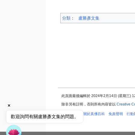
分類
：​
盧勝彥文集
此頁面最後編輯於 2024年2月14日 (星期三) 12
除非另有註明，否則所有內容皆以
Creative C
隱私權政策
關於真佛百科
免責聲明
行動
歡迎詢問有關盧勝彥文集的問題。