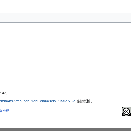
:42。
ommons Attribution-NonCommercial-ShareAlike
條款授權。
版檢視