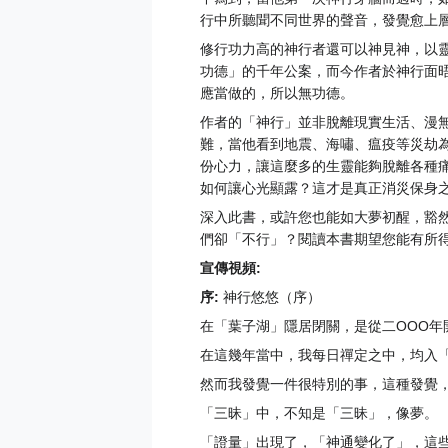
行中所聽聞不同世界的聲音，發覺愈上
修行功力高的神行者還可以神見神，以
功德」的千年公案，而今作者於神行面
應當做的，所以無功德。
作者的「神行」並非脫離現實生活、漫
難，當他看到地震、海嘯、瘟疫等災劫
份心力，讓這麼多的生靈能夠脫離各種
如何讓心光顯露？這才是真正消災保身
深入此書，或許您也能如大夢初醒，豁
們卻「不行」？閱讀本書期望您能有所得
宣傳視頻:
序:
神行悠悠（序）
在「葉子湖」隱居閉關，是從二OOO年
在這幾年當中，我每日禪定之中，均入
然而我發覺一件很特別的事，這種發覺
「三昧」中，不知是「三昧」，像夢。
「證量」出現了，「神通變化了」，這