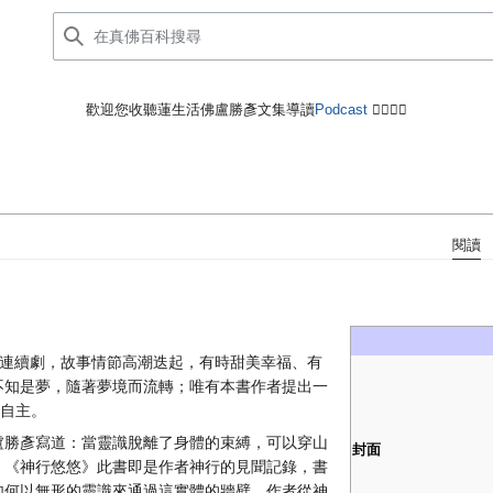
歡迎您收聽蓮生活佛盧勝彥文集導讀
Podcast
🙋‍♂️🙋‍♀️
閱讀
連續劇，故事情節高潮迭起，有時甜美幸福、有
不知是夢，隨著夢境而流轉；唯有本書作者提出一
能自主。
盧勝彥寫道：當靈識脫離了身體的束縛，可以穿山
封面
。《神行悠悠》此書即是作者神行的見聞記錄，書
如何以無形的靈識來通過這實體的牆壁，作者從神