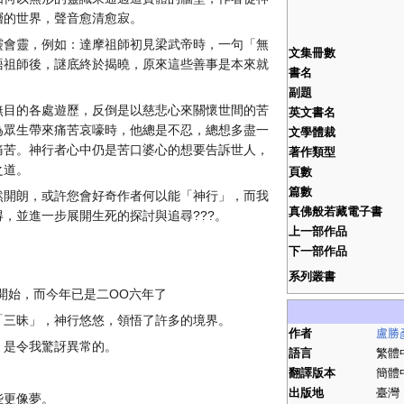
層的世界，聲音愈清愈寂。
靈會靈，例如：達摩祖師初見梁武帝時，一句「無
文集冊數
晤祖師後，謎底終於揭曉，原來這些善事是本來就
書名
副題
無目的各處遊歷，反倒是以慈悲心來關懷世間的苦
英文書名
為眾生帶來痛苦哀嚎時，他總是不忍，總想多盡一
文學體裁
痛苦。神行者心中仍是苦口婆心的想要告訴世人，
著作類型
之道。
頁數
篇數
然開朗，或許您會好奇作者何以能「神行」，而我
真佛般若藏電子書
，並進一步展開生死的探討與追尋???。
上一部作品
下一部作品
系列叢書
開始，而今年已是二OO六年了
「三昧」，神行悠悠，領悟了許多的境界。
作者
盧勝
，是令我驚訝異常的。
語言
繁體
翻譯版本
簡體
出版地
臺灣
些更像夢。