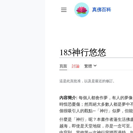
跳
真佛百科
至
切換側欄
內
容
185神行悠悠
頁面
討論
繁體
這是此頁批准，以及是最近的修訂。
內容簡介:
每個人都會作夢，有人的夢像
時惶恐憂傷；然而絕大多數人都是夢中
個很吸引人的觀點─「神行」似夢，但
什麼是「神行」呢？本書作者蓮生活佛
越海，即使是天堂地獄，亦是一念可至
中寫到，當他第一次神行穿牆而過時，