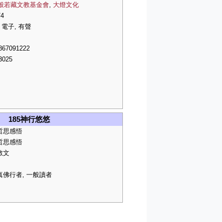
般若藏文教基金會
,
大燈文化
/4
 電子, 有聲
867091222
3025
185神行悠悠
哲思感悟
哲思感悟
散文
真佛行者, 一般讀者