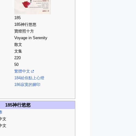
185
185神行悠悠
寶燈照十方
Voyage in Serenity
散文
文集
220
50
繁體中文
184給你點上心燈
186寂寞的腳印
185神行悠悠
彥
中文
中文