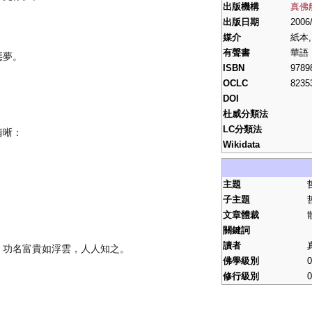
出版機構
真佛
。
出版日期
2006
媒介
紙本,
有聲書
華語
惡夢。
ISBN
9789
OCLC
8235
DOI
杜威分類法
LC分類法
清晰：
Wikidata
主題
子主題
文章體裁
關鍵詞
讀者
。功名富貴如浮雲，人人知之。
佛學級別
0
修行級別
0