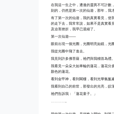
在我這一生之中，遭逢的靈異不可計數
刻的，仍然是第一次的仙遊，那年，我
有了第一次的仙遊，我的真實看見，使
的走下去，我常常說，如果不是真實看
及迫害挫折，我早已退縮了。
第一次仙遊——
眼前出現一個光圈，光圈明亮如鏡，光
我從光圈中飛了進去。
我見到許多佛菩薩，祂們與我稽首為禮
我看見一朵朵大如車輪的蓮花，蓮花分
顏色的蓮花。
看到金甲神，看到閣樓，看到光華氤氳
我看到自己的前世，那發出的光亮，皎
祂們告訴我：「蓮花童子。」
…………。