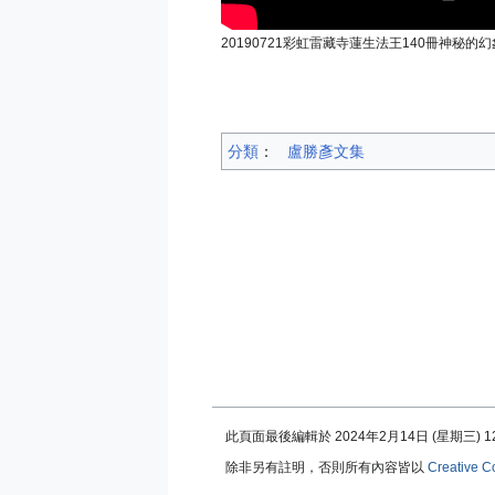
20190721彩虹雷藏寺蓮生法王140冊神秘的幻
分類
：​
盧勝彥文集
此頁面最後編輯於 2024年2月14日 (星期三) 12
除非另有註明，否則所有內容皆以
Creative C