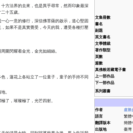
，十方法界的去來，也是異乎尋常，然而印象最深
才二十五歲。
文集冊數
我一心一意的修行，深信佛菩薩的啟示，道心堅固
書名
見，如果不是真實覺受，今天的我，遭受各種打壓
副題
英文書名
文學體裁
著作類型
圈周圍閃耀着金光，金光如細絲。
頁數
篇數
。
真佛般若藏電子書
上一部作品
多色，蓮花上各站立了一位童子，童子的手持不同
下一部作品
系列叢書
遍地。
潔極了，璀璨極了，光芒四射。
作者
盧勝
語言
繁體
翻譯版本
簡體
出版地
臺灣