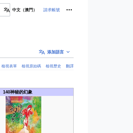
個人工具
請求帳號
中文（澳門）
添加語言
檢視表單
檢視原始碼
檢視歷史
翻譯
140神秘的幻象