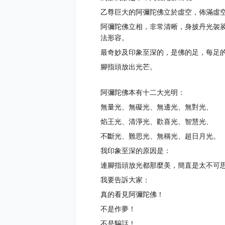
乙尊巨大的阿彌陀佛立於虛空，佈滿虛
阿彌陀佛立相，非常清晰，身披丹光袈
法形容。
最奇妙及印象至深的，是佛的足，每足
腳指頭放出光芒。
阿彌陀佛本有十二大光明：
無量光、無礙光、無邊光、無對光、
焰王光、清淨光、歡喜光、智慧光、
不斷光、難思光、無稱光、超日月光。
我印象至深的原因是：
連腳指頭放光都那麼美，簡直是太不可
我要告訴大家：
真的看見阿彌陀佛！
不是作夢！
不是騙話！