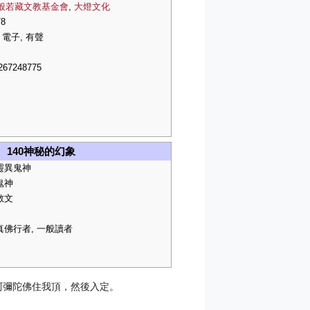
般若藏文教基金會
,
大燈文化
/8
 電子, 有聲
267248775
140神秘的幻象
靈異鬼神
鬼神
散文
真佛行者, 一般讀者
阿彌陀佛住我頂，然後入定。