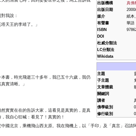
二天的清晨七時，回到娑婆世界之後，馬上告訴我
出版機構
真佛
出版日期
2000
親對我說：
媒介
紙本,
有聲書
華語
托塔天王的李靖了。」
ISBN
9786
DOI
杜威分類法
LC分類法
Wikidata
主題
一本書，時光飛逝三十多年，我已五十六歲，我仍
子主題
然真實清晰。」
文章體裁
關鍵詞
讀者
佛學級別
0
仍然實實在在的告訴大家，這看見是真實的，是真
修行級別
0
時，我自心狂喊：看見了！真實的！
從中國北京，乘機飛山西太原。我在飛機上，以「手印」及「真言」召請