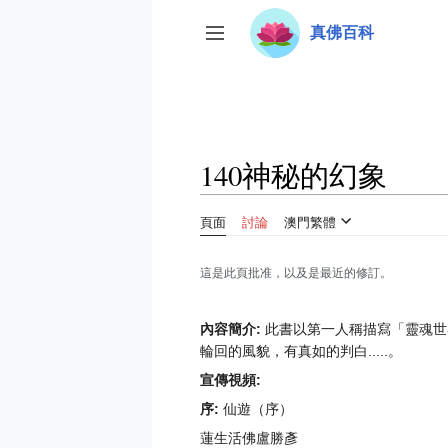
跳
真佛百科
至
切換側欄
內
容
140神秘的幻象
頁面
討論
澳門繁體
這是此頁批准，以及是最近的修訂。
內容簡介:
此書以第一人稱描寫「靈魂世
輪回的風貌，有真如的判白.....。
宣傳視頻:
序:
仙遊（序）
蓮生活佛盧勝彥