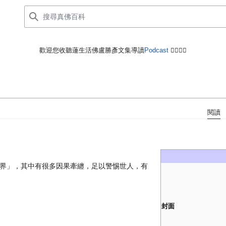
歡迎您收聽蓮生活佛盧勝彥文集導讀
Podcast
🙋‍♂️🙋‍♀️
閱讀
界」，其中有很多因果牽纏，足以警惕世人，有
封面