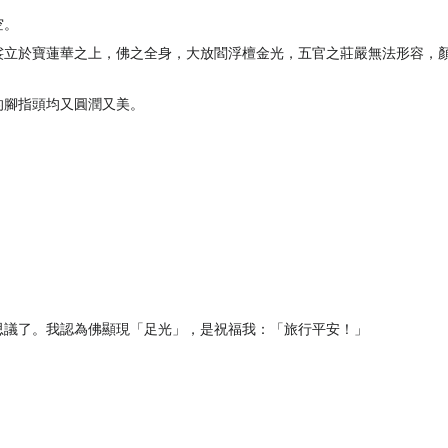
空。
裟立於寶蓮華之上，佛之全身，大放閻浮檀金光，五官之莊嚴無法形容，
的腳指頭均又圓潤又美。
思議了。我認為佛顯現「足光」，是祝福我：「旅行平安！」