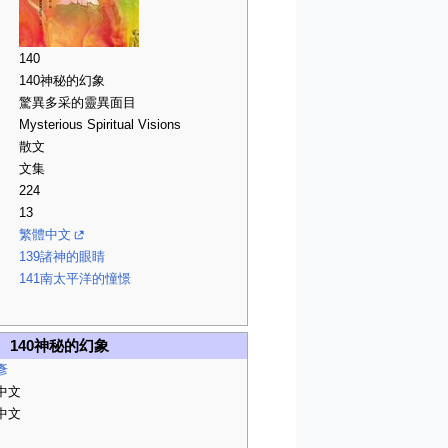
140
140神秘的幻象
驚異多采的靈異面目
Mysterious Spiritual Visions
散文
文集
224
13
繁體中文
139諸神的眼睛
141南太平洋的憧憬
140神秘的幻象
彥
中文
中文