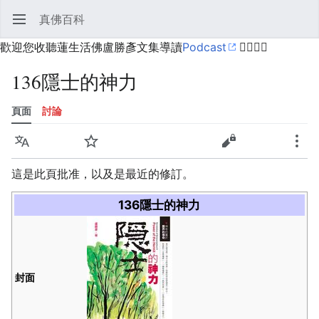
真佛百科
開啟主選單
搜尋
使用者選單
歡迎您收聽蓮生活佛盧勝彥文集導讀
Podcast
🙋‍♂️🙋‍♀️
136隱士的神力
頁面
討論
語言
監視
歷史
編輯
更多
這是此頁批准，以及是最近的修訂。
136隱士的神力
封面