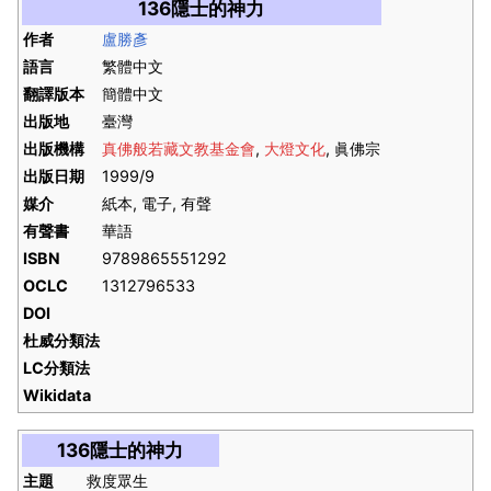
136隱士的神力
作者
盧勝彥
語言
繁體中文
翻譯版本
簡體中文
出版地
臺灣
出版機構
真佛般若藏文教基金會
,
大燈文化
, 眞佛宗
出版日期
1999/9
媒介
紙本, 電子, 有聲
有聲書
華語
ISBN
9789865551292
OCLC
1312796533
DOI
杜威分類法
LC分類法
Wikidata
136隱士的神力
主題
救度眾生