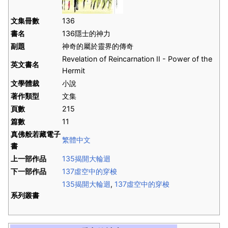
文集冊數
136
書名
136隱士的神力
副題
神奇的屬於靈界的傳奇
Revelation of Reincarnation II - Power of the
英文書名
Hermit
文學體裁
小說
著作類型
文集
頁數
215
篇數
11
真佛般若藏電子
繁體中文
書
上一部作品
135揭開大輪迴
下一部作品
137虛空中的穿梭
135揭開大輪迴
,
137虛空中的穿梭
系列叢書