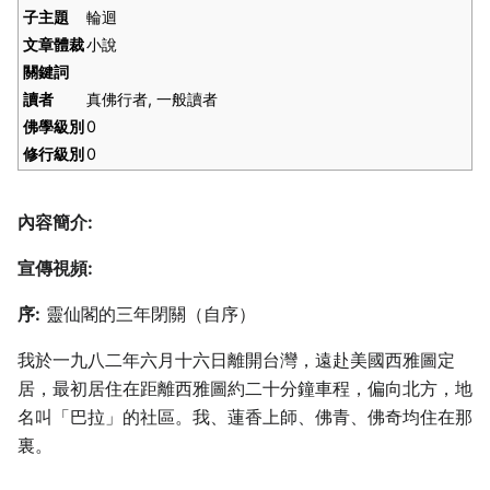
子主題
輪迴
文章體裁
小說
關鍵詞
讀者
真佛行者, 一般讀者
佛學級別
0
修行級別
0
內容簡介:
宣傳視頻:
序:
靈仙閣的三年閉關（自序）
我於一九八二年六月十六日離開台灣，遠赴美國西雅圖定
居，最初居住在距離西雅圖約二十分鐘車程，偏向北方，地
名叫「巴拉」的社區。我、蓮香上師、佛青、佛奇均住在那
裏。