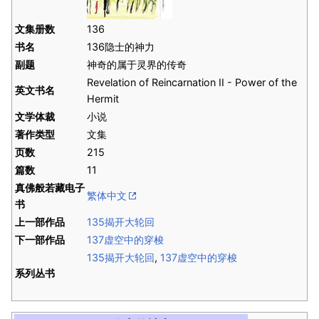
文集册数
136
书名
136隐士的神力
副题
神奇的属于灵界的传奇
Revelation of Reincarnation II - Power of the
英文书名
Hermit
文学体裁
小说
著作类型
文集
页数
215
篇数
11
真佛般若藏电子
繁体中文
书
上一部作品
135揭开大轮回
下一部作品
137虚空中的穿梭
135揭开大轮回
,
137虚空中的穿梭
系列丛书