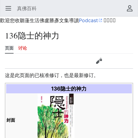
真佛百科
打开主菜单
搜索
用户菜单
歡迎您收聽蓮生活佛盧勝彥文集導讀
Podcast
🙋‍♂️🙋‍♀️
136隐士的神力
页面
讨论
语言
监视
历史
编辑
更多
这是此页面的已核准修订，也是最新修订。
136隐士的神力
封面