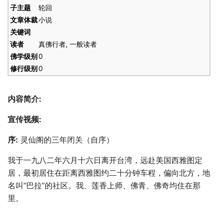
子主题
轮回
文章体裁
小说
关键词
读者
真佛行者, 一般读者
佛学级别
0
修行级别
0
内容简介:
宣传视频:
序:
灵仙阁的三年闭关（自序）
我于一九八二年六月十六日离开台湾，远赴美国西雅图定
居，最初居住在距离西雅图约二十分钟车程，偏向北方，地
名叫“巴拉”的社区。我、莲香上师、佛青、佛奇均住在那
里。