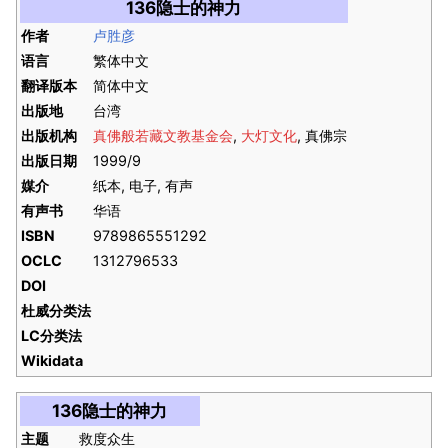
136隐士的神力
作者
卢胜彦
语言
繁体中文
翻译版本
简体中文
出版地
台湾
出版机构
真佛般若藏文教基金会
,
大灯文化
, 真佛宗
出版日期
1999/9
媒介
纸本, 电子, 有声
有声书
华语
ISBN
9789865551292
OCLC
1312796533
DOI
杜威分类法
LC分类法
Wikidata
136隐士的神力
主题
救度众生