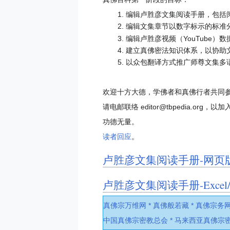
编辑卢胜彦文集阅读手册，包括
编辑文集章节以数字标示的标准
编辑卢胜彦视频（YouTube）数
建立真佛密法知识体系，以协助
以众包翻译方式推广师尊文集多
欢迎十方大德，学佛者和真佛行者共同
请电邮联络 editor@tbpedia.or
功德无量。
读者回应
。
卢胜彦文集阅读手册-网页
卢胜彦文集阅读手册-Excel/S
真佛宗万维网 *
真佛般若藏 *
真佛宗务网
中国真佛宗密教总会 *
马来西亚真佛宗密