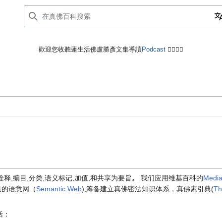
歡迎您收聽蓮生活佛盧勝彥文集導讀
Podcast
🙋‍♂️🙋‍♀️
释,编目,分类,语义标记,加值,和共享为要旨
。
我们应用维基百科的
Media
集的语意网（
Semantic Web
),筹备建立真佛密法知识体系，真佛素引典(
Th
包括：