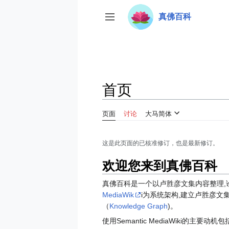
跳
真佛百科
转
开关侧边栏
到
内
容
首页
页面
讨论
大马简体
这是此页面的已核准修订，也是最新修订。
欢迎您来到真佛百科
真佛百科是一个以卢胜彦文集内容整理,诠
MediaWik
i为系统架构,建立卢胜彦文
（
Knowledge Graph
)。
使用Semantic MediaWiki的主要动机