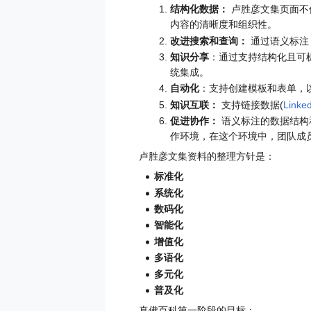
结构化数据：
卢胜彦文集页面不
内容的清晰度和组织性。
改进搜索和查询：
通过语义标注
知识分享
：通过支持结构化且可机读
统集成。
自动化
：支持创建模板和表单，
知识互联：
支持链接数据(
Linke
促进协作：
语义标注的数据结构
作环境，在这个环境中，团队成
卢胜彦文集资料的整理方针是：
标准化
系统化
数码化
智能化
增值化
多语化
多元化
普及化
真佛百科第一阶段的目标：