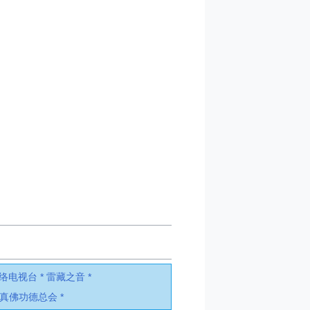
络电视台 *
雷藏之音 *
真佛功德总会 *