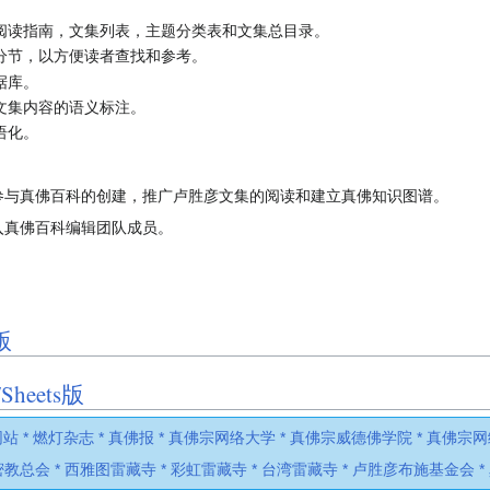
阅读指南，文集列表，主题分类表和文集总目录。
分节，以方便读者查找和参考。
据库。
文集内容的语义标注。
语化。
参与真佛百科的创建，推广卢胜彦文集的阅读和建立真佛知识图谱。
g，以加入真佛百科编辑团队成员。
版
heets版
站 *
燃灯杂志 *
真佛报 *
真佛宗网络大学 *
真佛宗威德佛学院 *
真佛宗网
教总会 *
西雅图雷藏寺 *
彩虹雷藏寺 *
台湾雷藏寺 *
卢胜彦布施基金会 *