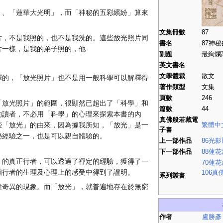
」、「蓮華大光明」，而「神秘的五彩繽紛」算來
文集冊數
87
片，不是我照的，也不是我洗的。這些放光照片同
書名
87神
片一樣，是我的弟子照的，他
副題
最絢爛
英文書名
文學體裁
散文
釋的，「放光照片」也不是用一般科學可以解釋得
著作類型
文集
頁數
246
「放光照片」的範圍，很顯然已超出了「科學」和
篇數
44
的讀者，不必用「科學」的心理來探索本書的內
真佛般若藏電
些「放光」的由來，因為據我所知，「放光」是一
繁體中
子書
秘經驗之一，也是可以親自體驗的。
上一部作品
86光
下一部作品
88蓮
」的真正行者，可以透過了禪定的經驗，獲得了一
70蓮
個行者的生理及心理上的感受中得到了證明。
106真
系列叢書
種奇異的現象。而「放光」，就普遍地存在於無窮
作者
盧勝彥