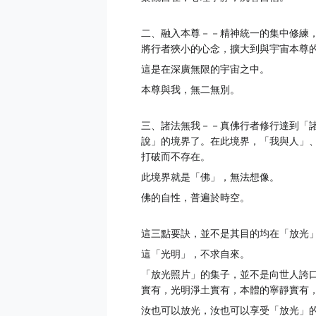
二、融入本尊－－精神統一的集中修練
將行者狹小的心念，擴大到與宇宙本尊
這是在深廣無限的宇宙之中。
本尊與我，無二無別。
三、諸法無我－－真佛行者修行達到「
說」的境界了。在此境界，「我與人」、「
打破而不存在。
此境界就是「佛」，無法想像。
佛的自性，普遍於時空。
這三點要訣，並不是其目的均在「放光
這「光明」，不求自來。
「放光照片」的集子，並不是向世人誇
實有，光明淨土實有，本體的寧靜實有
汝也可以放光，汝也可以享受「放光」