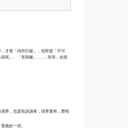
界，才算「內外打破」，也即是「不可
「苦與樂」.........等等，全部
力境界，也是告訴讀者，境界實有，歷程
，普施於一切。