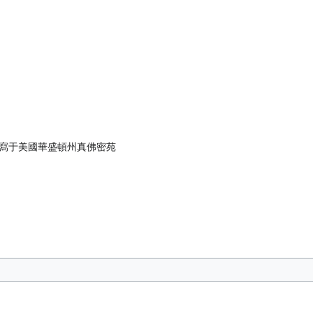
師寫于美國華盛頓州真佛密苑