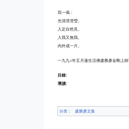
寫一偈：
光清澄澄瑩。
入定自然見。
入我又無我。
內外成一片。
一九九○年五月蓮生活佛盧勝彥金剛上
目錄:
導讀:
分类
：​
盧勝彥文集