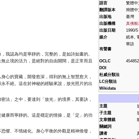
語言
繁體中
翻譯版本
簡體中
出版地
臺灣
出版機構
真佛般
出版日期
1990/5
媒介
紙本, 
華語
有聲書
像，我認為均是寧靜的，完整的，是如詩如畫的。
永無止境的活力，是絕對的自由開闊，是正常而且
OCLC
454852
DOI
杜威分類法
己身心的寶藏，開發愈深，得到的無上智慧愈大，
LC分類法
源永不絕。這在於神秘的經驗來說，放光照片的出
Wikidata
佛密法」之中，要達到「放光」的境界，其要訣，
主題
子主題
是健康而寧靜的。這是穩定的情操，是「定」的功
文章體裁
關鍵詞
不恐懼、不情緒化。身心平衡的外觀是精神煥發，
讀者