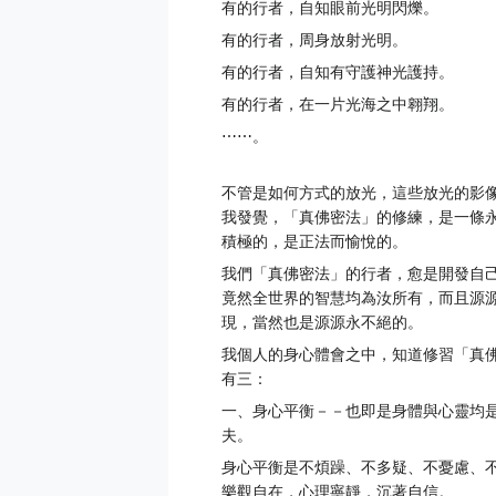
有的行者，自知眼前光明閃爍。
有的行者，周身放射光明。
有的行者，自知有守護神光護持。
有的行者，在一片光海之中翱翔。
⋯⋯。
不管是如何方式的放光，這些放光的影
我發覺，「真佛密法」的修練，是一條
積極的，是正法而愉悅的。
我們「真佛密法」的行者，愈是開發自
竟然全世界的智慧均為汝所有，而且源
現，當然也是源源永不絕的。
我個人的身心體會之中，知道修習「真
有三：
一、身心平衡－－也即是身體與心靈均
夫。
身心平衡是不煩躁、不多疑、不憂慮、
樂觀自在，心理寧靜，沉著自信。