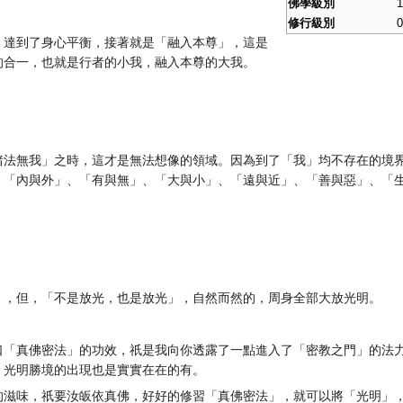
佛學級別
1
修行級別
0
，達到了身心平衡，接著就是「融入本尊」，這是
的合一，也就是行者的小我，融入本尊的大我。
諸法無我」之時，這才是無法想像的領域。因為到了「我」均不存在的境
內與外」、「有與無」、「大與小」、「遠與近」、「善與惡」、「生與死」、
」，但，「不是放光，也是放光」，自然而然的，周身全部大放光明。
口「真佛密法」的功效，祇是我向你透露了一點進入了「密教之門」的法
，光明勝境的出現也是實實在在的有。
的滋味，祇要汝皈依真佛，好好的修習「真佛密法」，就可以將「光明」