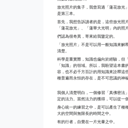
放光照片的集子，我曾寫過「蓮花放光
是第三本。
首先，我想告訴讀者的是，這些放光照
「蓮花放光」、「蓮華大光明」內的照
們認為很奇異，寄來給我鑒定的。
「放光照片」不是可以用一般知識來解
清楚。
科學是重實際，知識也偏向於經驗，但
「知識」的領域。所以，我盼望這本書
容，也不必千方百計的用知識來詮釋這
種普遍而永恒的存在，是不可思議的神
我個人清楚明白，一個修習「真佛密法
定的法力。當然法力的獲得，可以從一
身心統一的練習之中，是可以產生了種
大的空間與無限長的時間之中。
有的行者，自覺在一片光暈之中。