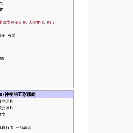
文
文
若藏文教基金會
,
大燈文化
,
青山
電子, 有聲
09
87神秘的五彩繽紛
放光照片
放光照片
散文
真佛行者, 一般讀者