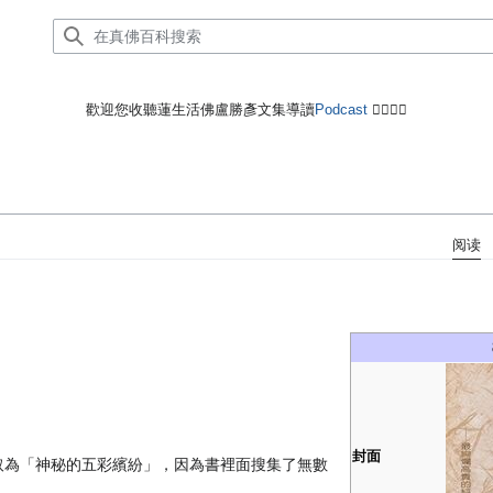
歡迎您收聽蓮生活佛盧勝彥文集導讀
Podcast
🙋‍♂️🙋‍♀️
阅读
封面
取為「神秘的五彩繽紛」，因為書裡面搜集了無數