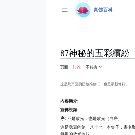
跳
真佛百科
转
开关侧边栏
到
内
容
87神秘的五彩繽紛
页面
讨论
不转换
这是此页面的已核准修订，也是最新修订。
內容簡介:
宣傳視頻:
序:
不是放光，也是放光（自序）
這是我寫的第「八十七」本集子，書名
無數的放光照片。