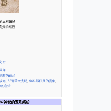
秘的五彩繽紛
高貴的經歷
文
影騰輝
花池畔的信步
花放光
,
82蓮華大光明
,
94殊勝莊嚴的雲集
,
佛的心燈
87神秘的五彩繽紛