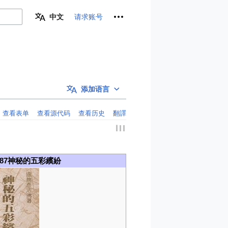
个人工具
请求账号
中文
添加语言
查看表单
查看源代码
查看历史
翻譯
87神秘的五彩繽紛