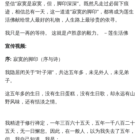
坚信“寂寞是寂寞，但，脚印深深”。既然凡走过必留下痕
迹，相信总有一天，这一道道“寂寞的脚印”，都将成为莲生
活佛献给世人最好的礼物，人生路上最珍贵的依寻。
我只是一再的等待。 这就是卢胜彦的毅力。 －莲生活佛
宣传视频:
序:
寂寞的脚印（序与诗）
我隐居闭关于“叶子湖”，共达五年多，未见外人，未见弟
子。
这五年多的生日，没有生日蛋糕，没有生日歌，却永远有山
野风味，还有恬淡之情。
我精进于修行禅定，一年三百六十五天，五年一千八百二十
五天，无一日懈怠。因此，在一般人，以为我失去了五年，
但，我自己知道，我是：