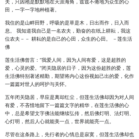
夫，只因祂是默默地在天涯海角，兹兹不倦地为众生的心
田，一字一字地种植著。
我住的是山畔田野，呼吸的是草是木，日出而作，日入而
息。 我知道我自己是一名农夫，勤奋的在纸上耕耘，我这
位农夫－－ 耕耘的是自己的心田，众生的心田。 －莲生活
佛
莲生活佛曾言：“我爱人间，因为人间有爱，这是超胜的
爱，心灵的爱。”闭关隐居的日子，因为这份超胜的爱，莲
生活佛特别著述精勤，期望将内心这份视如己出的爱，化作
一篇篇对世人的呵护与关怀。
五年闭关隐居，早应是离却红尘，但莲生活佛却因为对人间
有爱，不吝惜地留下一篇篇文字的精华，在莲生活佛的心
中，总是希望文字佛法能继续弘传，然后佛灯明、法灯明、
心灯明，然后人心就能美一点，世界就能亮一点。
尽管在这条路上，先行者的心情总是寂寞，但莲生活佛却也