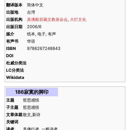
翻译版本
简体中文
出版地
台湾
出版机构
真佛般若藏文教基金会
,
大灯文化
出版日期
2006/6
媒介
纸本, 电子, 有声
有声书
华语
ISBN
9786267248843
DOI
杜威分类法
LC分类法
Wikidata
186寂寞的脚印
主题
哲思感悟
子主题
哲思感悟
文章体裁
散文,新诗
关键词
读者
真佛行者, 一般读者