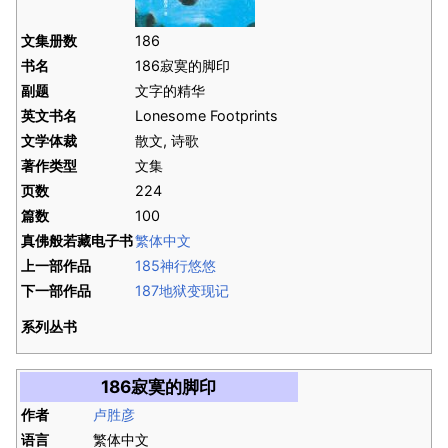
文集册数
186
书名
186寂寞的脚印
副题
文字的精华
英文书名
Lonesome Footprints
文学体裁
散文, 诗歌
著作类型
文集
页数
224
篇数
100
真佛般若藏电子书
繁体中文
上一部作品
185神行悠悠
下一部作品
187地狱变现记
系列丛书
186寂寞的脚印
作者
卢胜彦
语言
繁体中文