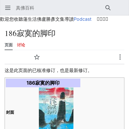
真佛百科
打开主菜单
搜索
用户菜单
歡迎您收聽蓮生活佛盧勝彥文集導讀
Podcast
🙋‍♂️🙋‍♀️
186寂寞的脚印
页面
讨论
语言
监视
历史
编辑
更多
这是此页面的已核准修订，也是最新修订。
186寂寞的脚印
封面