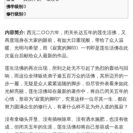
佛学级别
0
修行级别
0
内容简介:
西元二○○六年，闭关长达五年的莲生活佛，又
再度现身在大家的眼前，有如大日重现般，带给了众人温
暖、光明与希望，而《寂寞的脚印》一书即是莲生活佛在此
次返台后献给众人最新的作品。
莲生活佛的再次出现，所到之处无不引起了热烈的轰动与回
响，而这位全球皈依弟子逾五百万众的活佛，其所迈开的一
步一履，无疑是众人紧紧追随的脚步，但尽管外表看来如此
光鲜亮丽，莲生活佛却在最新的著作中，将自己闭关五年的
心情，形容为“寂寞的脚印”，究竟这样一位尽其一生，都在
努力圆满众生的修行人，有著什么样不足为外人道的孤寂？
没有拿锄头开垦、没有插秧除草、没有洒水施肥，也没有收
成，但闭关五年的生涯，莲生活佛却将自己形容成一名农