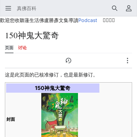
真佛百科
打开主菜单
搜索
用户菜单
歡迎您收聽蓮生活佛盧勝彥文集導讀
Podcast
🙋‍♂️🙋‍♀️
150神鬼大驚奇
页面
讨论
语言
监视
历史
编辑
更多
这是此页面的已核准修订，也是最新修订。
150神鬼大驚奇
封面