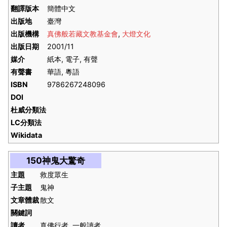
翻譯版本
簡體中文
出版地
臺灣
出版機構
真佛般若藏文教基金會
,
大燈文化
出版日期
2001/11
媒介
紙本, 電子, 有聲
有聲書
華語, 粵語
ISBN
9786267248096
DOI
杜威分類法
LC分類法
Wikidata
150神鬼大驚奇
主題
救度眾生
子主題
鬼神
文章體裁
散文
關鍵詞
讀者
真佛行者, 一般讀者