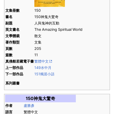
文集冊數
150
書名
150神鬼大驚奇
副題
人與鬼神的互動
英文書名
The Amazing Spiritual World
文學體裁
散文
著作類型
文集
頁數
205
篇數
11
真佛般若藏電子書
繁體中文
上一部作品
149水中月
下一部作品
151獨居小語
系列叢書
150神鬼大驚奇
作者
盧勝彥
語言
繁體中文