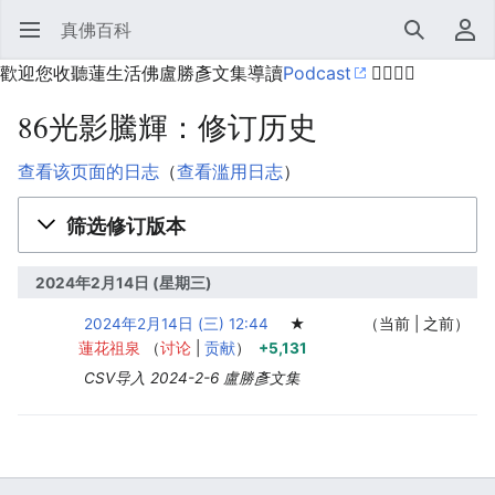
真佛百科
打开主菜单
搜索
用户菜单
歡迎您收聽蓮生活佛盧勝彥文集導讀
Podcast
🙋‍♂️🙋‍♀️
86光影騰輝：修订历史
查看该页面的日志
（
查看滥用日志
）
筛选修订版本
2024年2月14日 (星期三)
2024年2月14日 (三) 12:44
‎
‎
‎
★
当前
之前
蓮花祖泉
讨论
贡献
+5,131
CSV导入 2024-2-6 盧勝彥文集