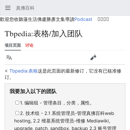
真佛百科
打开主菜单
搜索
用户菜单
歡迎您收聽蓮生活佛盧勝彥文集導讀
Podcast
🙋‍♂️🙋‍♀️
Tbpedia
:
表格/加入团队
项目页面
讨论
语言
监视
历史
编辑
更多
<
Tbpedia:表格
这是此页面的最新修订，它没有已核准修
订。
我要加入以下的团队
1. 编辑组 - 管理条目，分类，属性。
2. 技术组 - 2.1 系统管理员-管理真佛百科web
hosting, 2.2 维基系统管理员-维修 Mediawiki,
upgrade, patch, sandbox, backup 2.3 账号管理