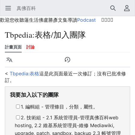
真佛百科
開啟主選單
搜尋
使用者選單
歡迎您收聽蓮生活佛盧勝彥文集導讀
Podcast
🙋‍♂️🙋‍♀️
Tbpedia
:
表格/加入團隊
計畫頁面
討論
語言
監視
歷史
編輯
更多
<
Tbpedia:表格
這是此頁面最近一次修訂；沒有已批准修
訂。
我要加入以下的團隊
1. 編輯組 - 管理條目，分類，屬性。
2. 技術組 - 2.1 系統管理員-管理真佛百科web
hosting, 2.2 維基系統管理員-維修 Mediawiki,
upgrade, patch, sandbox, backup 2.3 帳號管理