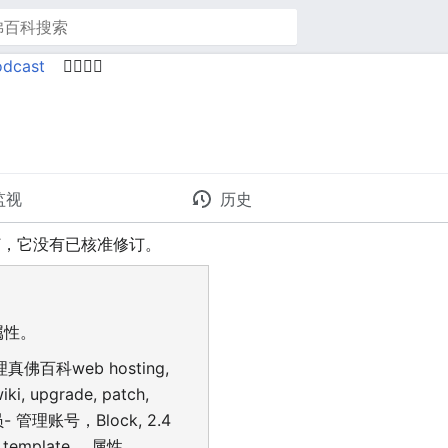
odcast
🙋‍♂️🙋‍♀️
监视
历史
订，它没有已核准修订。
属性。
理真佛百科web hosting,
 upgrade, patch,
员- 管理账号，Block, 2.4
template， 属性