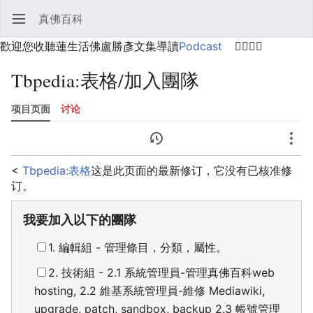
真佛百科
打开主菜单
搜索
用户菜单
歡迎您收聽蓮生活佛盧勝彥文集導讀
Podcast
🙋‍♂️🙋‍♀️
Tbpedia
:
表格/加入團隊
项目页面
讨论
语言
监视
历史
编辑
更多
<
Tbpedia:表格
这是此页面的最新修订，它没有已核准修
订。
我要加入以下的團隊
1. 編輯組 - 管理條目，分類，屬性。
2. 技術組 - 2.1 系統管理員-管理真佛百科web
hosting, 2.2 維基系統管理員-維修 Mediawiki,
upgrade, patch, sandbox, backup 2.3 帳號管理