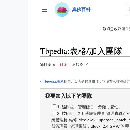
跳
真佛百科
转
开关侧边栏
到
内
歡迎您收聽蓮生
容
Tbpedia
:
表格/加入團隊
项目页面
讨论
不转换
<
Tbpedia:表格
这是此页面的最新修订，它没有已核准修订
我要加入以下的團隊
1. 編輯組 - 管理條目，分類，屬性。
2. 技術組 - 2.1 系統管理員-管理真佛百科we
統管理員-維修 Mediawiki, upgrade, patch, s
號管理員- 管理賬號，Block, 2.4 SMW 管