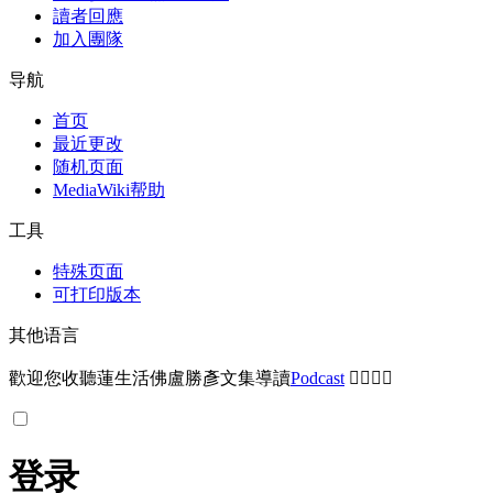
讀者回應
加入團隊
导航
首页
最近更改
随机页面
MediaWiki帮助
工具
特殊页面
可打印版本
其他语言
歡迎您收聽蓮生活佛盧勝彥文集導讀
Podcast
🙋‍♂️🙋‍♀️
登录