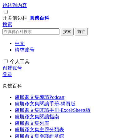
跳转到内容
开关侧边栏
真佛百科
搜索
中文
请求账号
个人工具
创建账号
登录
真佛百科
盧勝彥文集導讀Podcast
盧勝彥文集閱讀手册-網頁版
盧勝彥文集閱讀手册-Excel/Sheets版
盧勝彥文集閱讀指南
盧勝彥文集列表
盧勝彥文集主題分類表
盧勝彥文集翻譯維基館