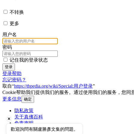
不转换
更多
用户名
密码
记住我的登录状态
登录
登录帮助
忘记密码？
取自“
https://tbpedia.org/wiki/Special:用户登录
”
Cookie帮助我们提供我们的服务。通过使用我们的服务，您同意我
更多信息
确定
隐私政策
关于真佛百科
免责声明
手机版视图
歡迎詢問有關盧勝彥文集的問題。