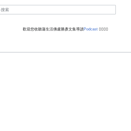
歡迎您收聽蓮生活佛盧勝彥文集導讀
Podcast
🙋‍♂️🙋‍♀️