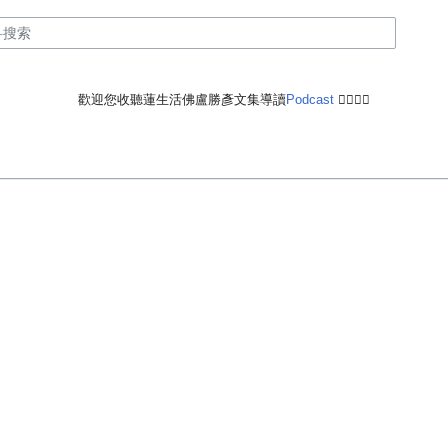
歡迎您收聽蓮生活佛盧勝彥文集導讀
Podcast
🙋‍♂️🙋‍♀️