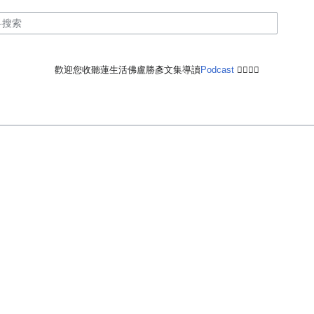
歡迎您收聽蓮生活佛盧勝彥文集導讀
Podcast
🙋‍♂️🙋‍♀️