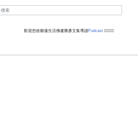
歡迎您收聽蓮生活佛盧勝彥文集導讀
Podcast
🙋‍♂️🙋‍♀️