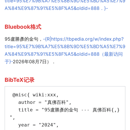
title=95%E7%9B%A7%E5%8B%9D%E5%BD%A5%E7%9
A%84%E9%87%91%E5%8F%A5&oldid=888．}-
Bluebook格式
95盧勝彥的金句，
-{R|https://tbpedia.org/w/index.php?
title=95%E7%9B%A7%E5%8B%9D%E5%BD%A5%E7%9
A%84%E9%87%91%E5%8F%A5&oldid=888（最新访问
于}-
2026年08月7日）．
BibTeX记录
 @misc{ wiki:xxx,

   author = "真佛百科",

   title = "95盧勝彥的金句 --- 真佛百科{,} 
",

   year = "2024",
