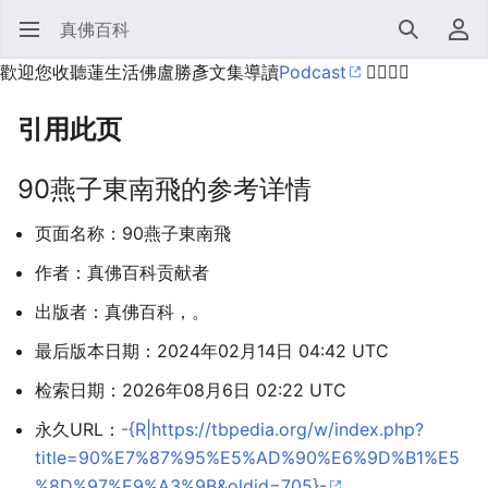
真佛百科
打开主菜单
搜索
用户菜单
歡迎您收聽蓮生活佛盧勝彥文集導讀
Podcast
🙋‍♂️🙋‍♀️
引用此页
90燕子東南飛的参考详情
页面名称：90燕子東南飛
作者：真佛百科贡献者
出版者：真佛百科，。
最后版本日期：2024年02月14日 04:42 UTC
检索日期：2026年08月6日 02:22 UTC
永久URL：
-{R|https://tbpedia.org/w/index.php?
title=90%E7%87%95%E5%AD%90%E6%9D%B1%E5
%8D%97%E9%A3%9B&oldid=705}-