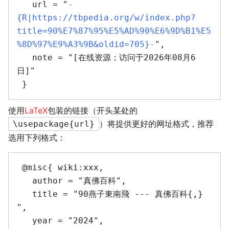
   url = "
-
{R|https://tbpedia.org/w/index.php?
title=90%E7%87%95%E5%AD%90%E6%9D%B1%E5
%8D%97%E9%A3%9B&oldid=705}-
",

   note = "[在线资源；访问于2026年08月6
日]"

使用
LaTeX
包装的链接（开头某处的
）将提供更好的网址格式，推荐
\usepackage{url}
选用下列格式：
 @misc{ wiki:xxx,

   author = "真佛百科",

   title = "90燕子東南飛 --- 真佛百科{,} 
",

   year = "2024",
