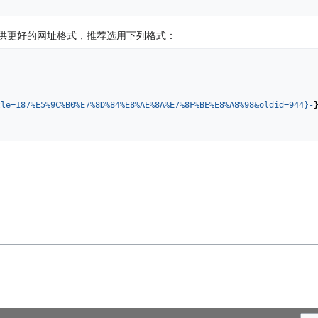
供更好的网址格式，推荐选用下列格式：
tle=187%E5%9C%B0%E7%8D%84%E8%AE%8A%E7%8F%BE%E8%A8%98&oldid=944}-