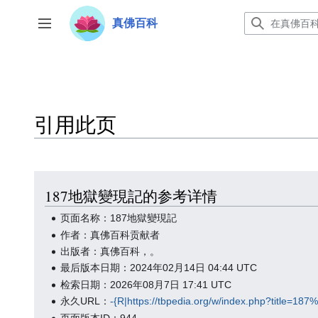
跳
真佛百科
转
开关侧边栏
到
内
容
引用此页
187地獄變現記的参考详情
页面名称：187地獄變現記
作者：真佛百科贡献者
出版者：真佛百科，。
最后版本日期：2024年02月14日 04:44 UTC
检索日期：2026年08月7日 17:41 UTC
永久URL：
-{R|https://tbpedia.org/w/index.php?t
页面版本ID：944