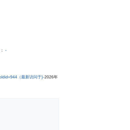
自：
-
8&oldid=944（最新访问于}-
2026年