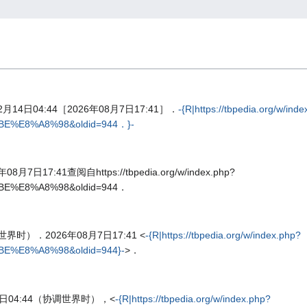
4日04:44［2026年08月7日17:41］．
-{R|https://tbpedia.org/w/ind
E%E8%A8%98&oldid=944．}-
8月7日17:41查阅自https://tbpedia.org/w/index.php?
E%E8%A8%98&oldid=944．
世界时）．2026年08月7日17:41 <
-{R|https://tbpedia.org/w/index.php?
%E8%A8%98&oldid=944}-
>．
4日04:44（协调世界时），<
-{R|https://tbpedia.org/w/index.php?