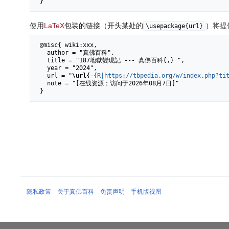
使用
LaTeX
包装的链接（开头某处的
）将提
\usepackage{url}
 @misc{ wiki:xxx,

   author = "真佛百科",

   title = "187地獄變現記 --- 真佛百科{,} ",

   year = "2024",

   url = "
\url{
-{R|https://tbpedia.org/w/index.php?ti
   note = "[在线资源；访问于2026年08月7日]"

隐私政策
关于真佛百科
免责声明
手机版视图