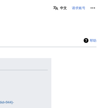
个人工具
请求账号
中文
帮助
id=944}-