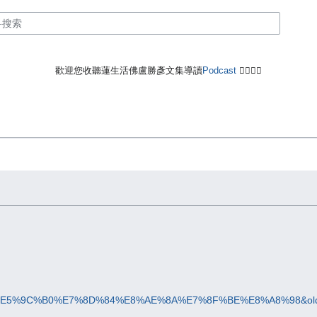
歡迎您收聽蓮生活佛盧勝彥文集導讀
Podcast
🙋‍♂️🙋‍♀️
itle=187%E5%9C%B0%E7%8D%84%E8%AE%8A%E7%8F%BE%E8%A8%98&old