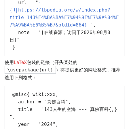
   url = "
-
{R|https://tbpedia.org/w/index.php?
title=143%E4%BA%BA%E7%94%9F%E7%9A%84%E
7%A9%BA%E6%B5%B7&oldid=864}-
",

   note = "[在线资源；访问于2026年08月8
日]"

使用
LaTeX
包装的链接（开头某处的
）将提供更好的网址格式，推荐
\usepackage{url}
选用下列格式：
 @misc{ wiki:xxx,

   author = "真佛百科",

   title = "143人生的空海 --- 真佛百科{,} 
",

   year = "2024",
